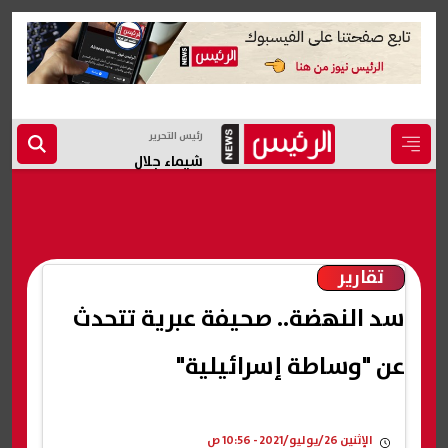
رئيس التحرير
شيماء جلال
تقارير
سد النهضة.. صحيفة عبرية تتحدث
عن "وساطة إسرائيلية"
الإثنين 26/يوليو/2021 - 10:56 ص