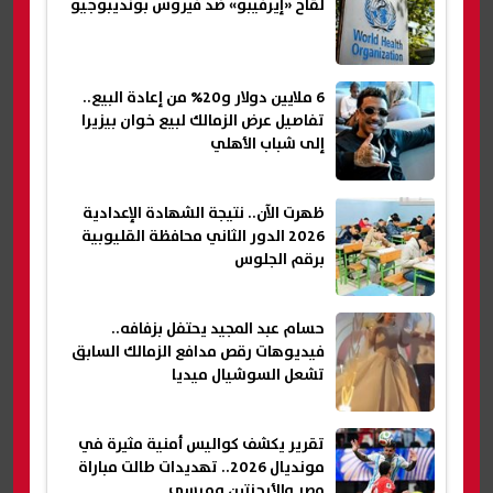
لقاح «إيرفيبو» ضد فيروس بونديبوجيو
6 ملايين دولار و20% من إعادة البيع..
تفاصيل عرض الزمالك لبيع خوان بيزيرا
إلى شباب الأهلي
ظهرت الآن.. نتيجة الشهادة الإعدادية
2026 الدور الثاني محافظة القليوبية
برقم الجلوس
حسام عبد المجيد يحتفل بزفافه..
فيديوهات رقص مدافع الزمالك السابق
تشعل السوشيال ميديا
تقرير يكشف كواليس أمنية مثيرة في
مونديال 2026.. تهديدات طالت مباراة
مصر والأرجنتين وميسي