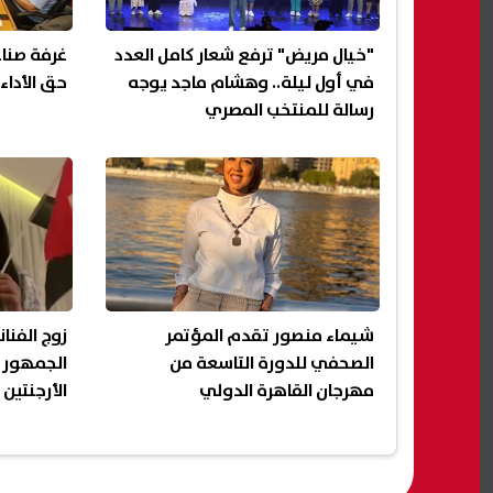
"خيال مريض" ترفع شعار كامل العدد
غرفة صناع
في أول ليلة.. وهشام ماجد يوجه
حق الأداء
رسالة للمنتخب المصري
شيماء منصور تقدم المؤتمر
زوج الفنا
الصحفي للدورة التاسعة من
الجمهور 
مهرجان القاهرة الدولي
الأرجنتين
للمونودراما