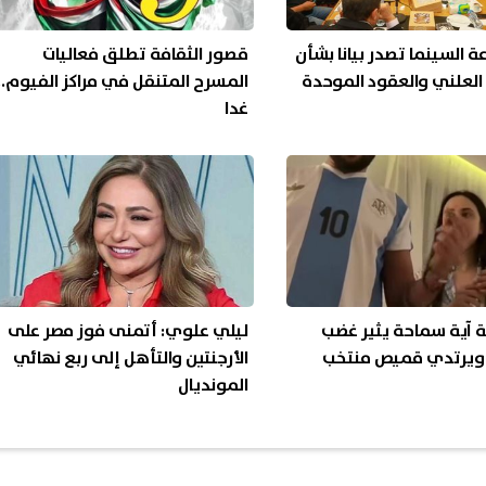
ة السينما تصدر بيانا بشأن
قصور الثقافة تطلق فعاليات
 العلني والعقود الموحدة
المسرح المتنقل في مراكز الفيوم..
غدا
نة آية سماحة يثير غضب
ليلي علوي: أتمنى فوز مصر على
ويرتدي قميص منتخب
الأرجنتين والتأهل إلى ربع نهائي
المونديال