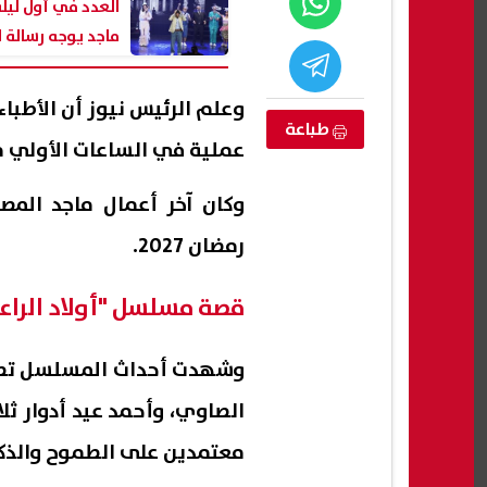
العدد في أول ليل
ماجد يوجه رسالة 
المصري
وعلم الرئيس نيوز أن الأطبا
طباعة
عملية في الساعات الأولي م
وكان آخر أعمال ماجد الم
رمضان 2027.
قصة مسلسل "أولاد الراع
تعيد توكيل
بنهاية 2026.. موعد افتتاح جنينة
ظهرت 
اجأة صادمة في
الحيوانات بعد التطوير
الإعدا
وشهدت أحداث المسلسل تصاعدً
ل
09 أغسطس, 2026 02:18 م
08 أغسطس, 2026 08:56 م
الصاوي، وأحمد عيد أدوار ثل
معتمدين على الطموح والذكا