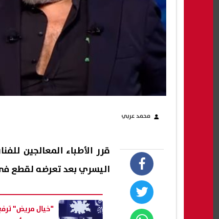
محمد عربي
قرر الأطباء المعالجين للف
اليسري بعد تعرضه لقطع في
"خيال مريض" ترفع