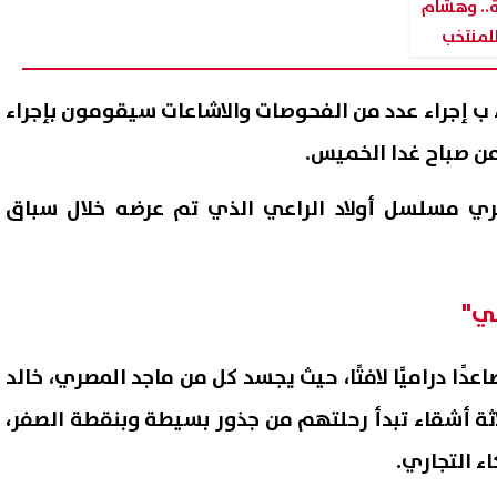
ة.. وهشام
للمنتخب
ء ب إجراء عدد من الفحوصات والاشاعات سيقومون بإجراء
ن صباح غدا الخميس.
صري مسلسل أولاد الراعي الذي تم عرضه خلال سباق
ي"
الآن بالكامل نتيجة الصف الثالث
ارتفاع جماعى لمؤشرات البورص
دي الدور الثاني 2026
بمنتصف التعاملات.. ورأس الما
ا دراميًا لافتًا، حيث يجسد كل من ماجد المصري، خالد
السوقي يسجل 4.146 تريليون جنيه
09 أغسطس, 2026 02:10 م
اثة أشقاء تبدأ رحلتهم من جذور بسيطة وبنقطة الصفر،
ء التجاري.