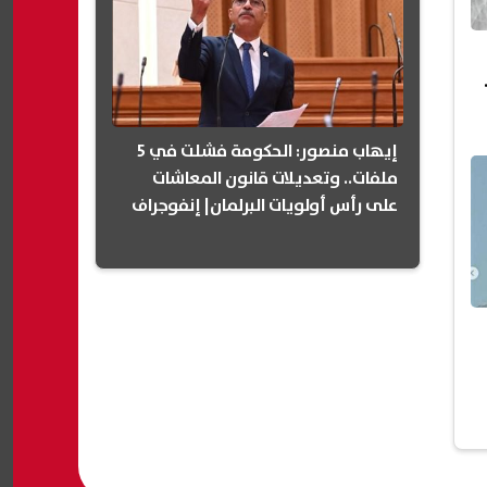
إيهاب منصور: الحكومة فشلت في 5
ملفات.. وتعديلات قانون المعاشات
على رأس أولويات البرلمان| إنفوجراف