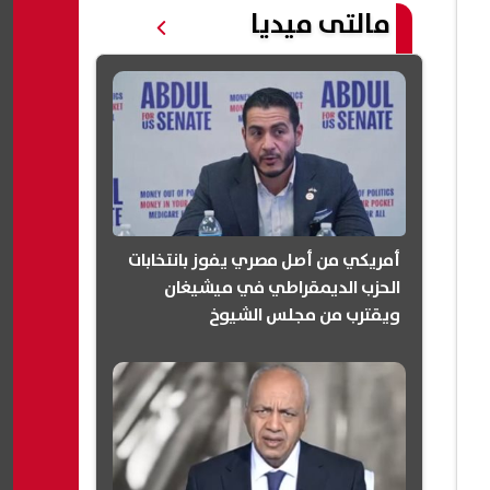
مالتى ميديا
أمريكي من أصل مصري يفوز بانتخابات
الحزب الديمقراطي في ميشيغان
ويقترب من مجلس الشيوخ
(انفوجرافيك)