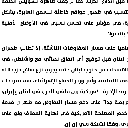
 قبل اندلاع الحرب. كما تراجعت ظاهرة تشويش أنظمة
 تتسبب في ظهور مواقع خاطئة للسفن العابرة، بشكل
يرة، في مؤشر على تحسن نسبي في الأوضاع الأمنية
بننسولا.
افيا على مسار المفاوضات الناشئة، إذ تطالب طهران
 لبنان قبل توقيع أي اتفاق نهائي مع واشنطن، في
لانسحاب من جنوب لبنان حتى يجري نزع سلاح حزب الله
اللبنانية. وأقر وزير الدفاع الإسرائيلي في تصريحات
بط الإدارة الأمريكية بين ملفي الحرب في لبنان وإيران،
ريصة جدا" على دفع مسار التفاوض مع طهران قدما،
ط خدم المصلحة الأمريكية في نهاية المطاف ولو على
رى، وفقا لشبكة سي إن إن.