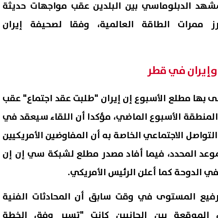
مشهد الدبلوماسي بين البلدين عقب مواجهات حديثة
 ممرات الطاقة العالمية، وفقا لصحيفة إيران
 وإيران في قطر
ى بها مطلع الأسبوع إن إيران "طلبت عقد اجتماع" عقب
المنطقة الأسبوع الماضي، مؤكدا أن اللقاء سيعقد في
التواصل الاجتماعي الخاصة به أن المفاوضين الأمريكيين
م الآن.. نتيجة المرحلة الأولى
تنبيه مهم من التموين لملايي
موعد المحدد، فيما أفاد مصدر مطلع لشبكة سي إن إن
ق القبول لرياض الأطفال والأول
المواطنين عند اكتشاف التلاعب
202 بالأزهر
الأسعار والأوزان.. مالقصة؟
في الدوحة كما أعلن الرئيس الأمريكي.
07 أغسطس, 2026 09:09 م
فيع المستوى في وقت سابق أن المحادثات الفنية
م الموقعة بين الجانبين كانت "تسير وفق الخطة