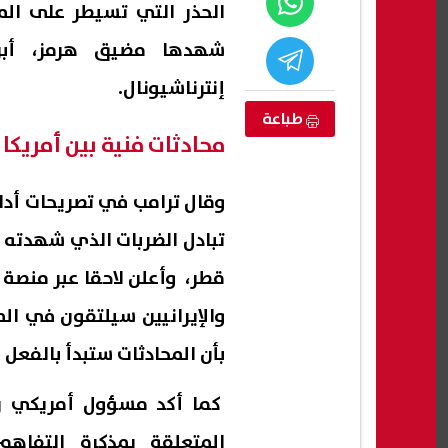
الحذر التي تسيطر على ال
شهدها مضيق هرمز، أبرز
إنترناشيونال.
طباعة
محادثات فنية بين أمريكا
وقال ترامب في تصريحات أدل
تبادل الضربات الذي شهدته 
قطر، وأعلن لاحقا عبر منصة 
الجامعة أو
حسين السيد يكشف تفاصيل رحيل
استعل
والإيرانيين سيلتقون في ال
 في تنسيق
أنس وائل ويؤكد: قرارات الزمالك فنية
بتنسي
فقط
الابتدائي 7
بأن المحادثات ستبدأ بالفعل 
07 أغسطس, 2026 09:22 م
07 أغسطس, 2026 09:11 م
كما أكد مسؤول أمريكي ر
المتعلقة بمذكرة التفاه