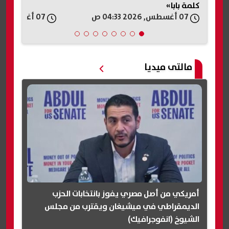
كلمة بابا»
07 أغسطس, 2026 04:33 ص
07 أغسطس, 2026 03:05 ص
مالتى ميديا
أمريكي من أصل مصري يفوز بانتخابات الحزب
الديمقراطي في ميشيغان ويقترب من مجلس
الشيوخ (انفوجرافيك)