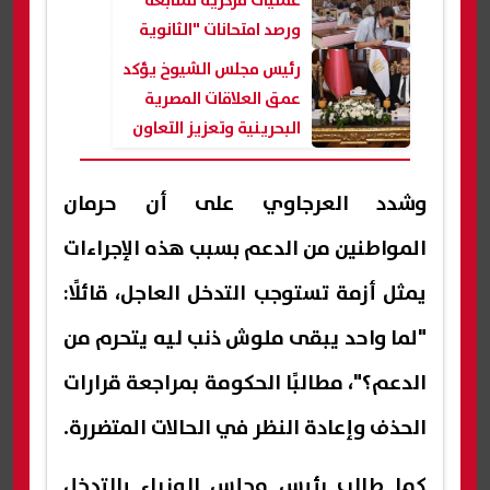
عمليات مركزية لمتابعة
ورصد امتحانات "الثانوية
العامة"
رئيس مجلس الشيوخ يؤكد
عمق العلاقات المصرية
البحرينية وتعزيز التعاون
البرلماني
وشدد العرجاوي على أن حرمان
المواطنين من الدعم بسبب هذه الإجراءات
يمثل أزمة تستوجب التدخل العاجل، قائلًا:
"لما واحد يبقى ملوش ذنب ليه يتحرم من
الدعم؟"، مطالبًا الحكومة بمراجعة قرارات
الحذف وإعادة النظر في الحالات المتضررة.
كما طالب رئيس مجلس الوزراء بالتدخل