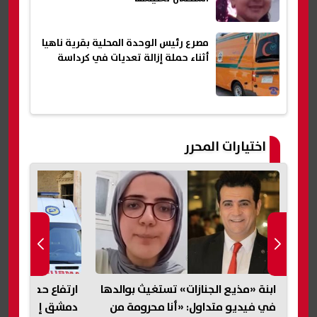
مصرع رئيس الوحدة المحلية بقرية ناهيا
أثناء حملة إزالة تعديات في كرداسة
اختيارات المحرر
ابنة «مذيع الجنازات» تستغيث بوالدها
ارتفاع حصيلة ضحاي
يم
في فيديو متداول: «أنا محرومة من
دمشق إلى قتيلين و14 م