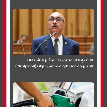
النائب إيهاب منصور يكشف أبرز التشريعات
المطروحة على طاولة مجلس النواب (انفوجرافيك)