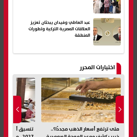
عبد العاطي وفيدان يبحثان تعزيز
العلاقات المصرية التركية وتطورات
المنطقة
اختيارات المحرر
متى ترتفع أسعار الذهب مجددًا؟..
ة
خبير يكشف موعد الموجة الصعودية
2027.. مجموع