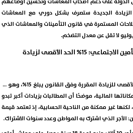
رص الدولة على دعم أصحاب المعاشات وتحسين أوضاعهم
 الزيادة الجديدة ستصرف بشكل دوري مع المعاشات
صلاحات المستمرة في قانون التأمينات والمعاشات الذي
ليو لا تقل عن معدل التضخم.
رئيس الهيئة القومية للتأمين الاجتماعي: 15% الحد الأقصى لزيادة
وأكد رئيس الهيئة أن الحد الأقصى للزيادة المقررة وفق القانون يبلغ 15%، وهو ما
 حسن على أعتاب سيلتيك..
حسام عبد المجيد يحتفل بزفافه
عاد مفاجئ من ريال أوفييدو
فيديوهات رقص مدافع الزمالك
اناتها المالية، موضحًا أن المطالبات بزيادات أكبر تبدو
 لرحيله
السابق تشعل السوشيال ميديا
، لكنها غير ممكنة من الناحية الحسابية، إذ تعتمد قيمة
08 أغسطس, 2026 03:44 ص
 الأجر الذي اشترك به المواطن وعدد سنوات الاشتراك.