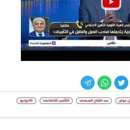
whats
twitter
face
ل عوض
عبد الفتاح السيسي
التأمين الاجتماعى
30 يونيو