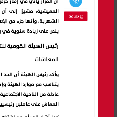
أن القرار يأتي في إطار ح
المعيشية، مشيرًا إلى أن
طباعة
الشهرية، وأنها جزء من الإ
ينص على زيادة سنوية في يو
المعاشات
حادث تصادم بطريق
رئيس الأركان الأمريكي يحذر ترامب
هيثم
سرًا: القوة الجوية وحدها لن تنهي
استب
يتناسب مع موارد الهيئة وإمك
الحرب مع إيران
يمهد
عادلة من الناحية الاجتماعية
08 أغسطس, 2026 04:34 ص
08 أغسطس, 2026 03:49 ص
المعاش على عاملين رئيسيين: