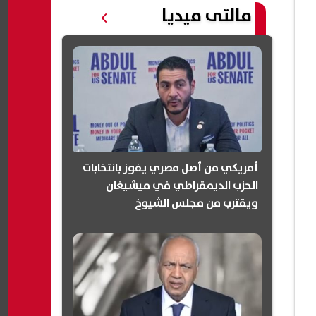
مالتى ميديا
أمريكي من أصل مصري يفوز بانتخابات
الحزب الديمقراطي في ميشيغان
ويقترب من مجلس الشيوخ
(انفوجرافيك)