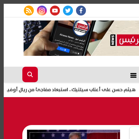
rss feed
instagram
youtube
twitter
facebook
 على أعتاب سيلتيك.. استبعاد مفاجئ من ريال أوفييدو يمهد لرحي