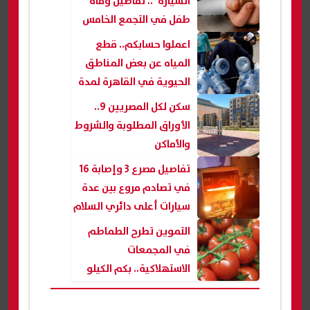
السيارة".. تفاصيل وفاة
طفل في التجمع الخامس
اعملوا حسابكم.. قطع
المياه عن بعض المناطق
الحيوية في القاهرة لمدة
8 ساعات
سكن لكل المصريين 9..
الأوراق المطلوبة والشروط
والأماكن
تفاصيل مصرع 3 وإصابة 16
في تصادم مروع بين عدة
سيارات أعلى دائري السلام
التموين تطرح الطماطم
في المجمعات
الاستهلاكية.. بكم الكيلو
النهاردة