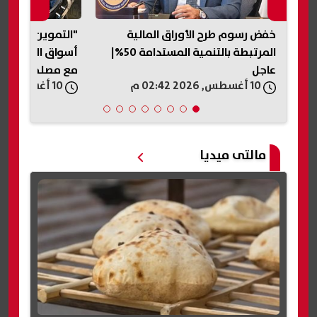
وزير الصحة: راتب الطبيب يصل إلى 18
خفض رسوم طرح الأوراق المالية
"التموين": جهو
المرتبطة بالتنمية المستدامة 50%|
أسواق الذهب تتم
عاجل
مع مصلحة دمغ ا
10 أغسطس, 2026 02:42 م
10 أغسطس, 2026 02:34 م
مالتى ميديا