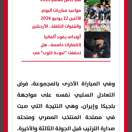
مواعيد مباريات اليوم
الاثنين 22 يونيو 2026
والقنوات الناقلة.. الأرجنتين
تواجه النمسا وفرنسا في
أونداف يقود ألمانيا
اختبار صعب
لانتصارات حاسمة.. هل
تحققت “نبوءة كلوب” في
كأس العالم؟
وفي المباراة الأخرى بالمجموعة، فرض
التعادل السلبي نفسه على مواجهة
بلجيكا وإيران، وهي النتيجة التي صبت
في مصلحة المنتخب المصري ومنحته
صدارة الترتيب قبل الجولة الثالثة والأخيرة.