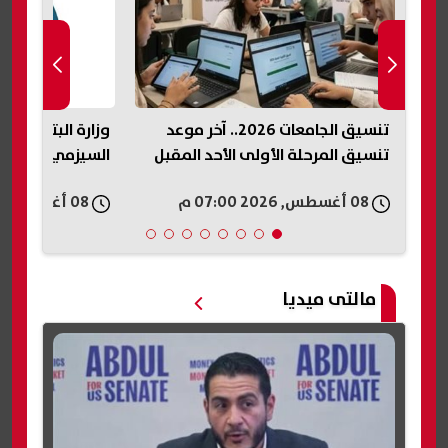
وزارة البترول تكشف تفاصيل المسح
تنسيق جامعة ال
ل
السيزمي في شرق وغرب أسيوط
2026.. الحدود
الكليات
08 أغسطس, 2026 06:57 م
08 أغسطس, 2026 06:54 م
مالتى ميديا