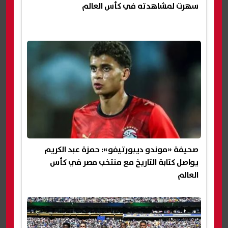
سهرت لمشاهدته في كأس العالم
صحيفة «موندو ديبورتيفو»: حمزة عبد الكريم
يواصل كتابة التاريخ مع منتخب مصر في كأس
العالم