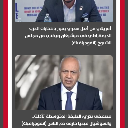
أمريكي من أصل مصري يفوز بانتخابات الحزب
الديمقراطي في ميشيغان ويقترب من مجلس
الشيوخ (انفوجرافيك)
مصطفى بكري: الطبقة المتوسطة تآكلت..
والسوشيال ميديا حارقة دم الناس (انفوجرافيك)