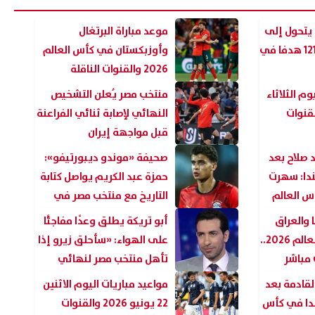
كأس العالم 2026 يتحول إلى
موعد مباراة البرتغال
مهرجان أهداف.. 121 هدفا في
وأوزبكستان في كأس العالم
2026 والقنوات الناقلة
وم الثلاثاء
منتخب مصر يُعلن التشخيص
و 2026 والقنوات
النهائي لإصابة ثنائي الفراعنة
قبل مواجهة إيران
 صلاح بعد
صحيفة «موندو ديبورتيفو»:
ندا: سهرت
حمزة عبد الكريم يواصل كتابة
 العالم
التاريخ مع منتخب مصر في
كأس العالم
 والعراق
أبو تريكة يطلق وعدًا مفاجئًا
في بطولة كأس العالم 2026..
على الهواء: «سأحلق زيرو إذا
 مباشر
تأهل منتخب مصر لنهائي
كأس العالم»
لقادمة بعد
مواعيد مباريات اليوم الاثنين
ندا في كأس
22 يونيو 2026 والقنوات