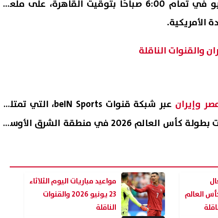
الأمريكية، الموافق 27 يونيو في تمام 6:00 صباحًا بتوقيت القاهرة، على ملعب
ة الأمريكية.
ن والقنوات الناقلة
مصر وإيران
عبر شبكة قنوات beIN Sports، التي تمتلك
حقوق البث الحصري لمباريات بطولة كأس العالم 2026 في منطقة الشرق الأوسط
وظائف وزارة العمل 2026.. فرص
جديدة للشباب برواتب تصل لـ12.5 ألف
يغادرون الفريق في الميركاتو
الصيفي
07 أغسطس, 2026 11:52 م
ال
مواعيد مباريات اليوم الثلاثاء
أس العالم
23 يونيو 2026 والقنوات
الناقلة