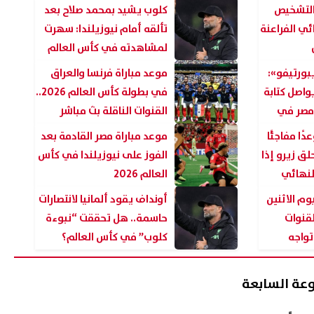
التشخيص
كلوب يشيد بمحمد صلاح بعد
ئي الفراعنة
تألقه أمام نيوزيلندا: سهرت
لمشاهدته في كأس العالم
بورتيفو»:
موعد مباراة فرنسا والعراق
واصل كتابة
في بطولة كأس العالم 2026..
 مصر في
القنوات الناقلة بث مباشر
والمعلقين
ًا مفاجئًا
موعد مباراة مصر القادمة بعد
ق زيرو إذا
الفوز على نيوزيلندا في كأس
لنهائي
العالم 2026
وم الاثنين
أونداف يقود ألمانيا لانتصارات
و 2026 والقنوات
حاسمة.. هل تحققت “نبوءة
 تواجه
كلوب” في كأس العالم؟
اختبار
عة السابعة