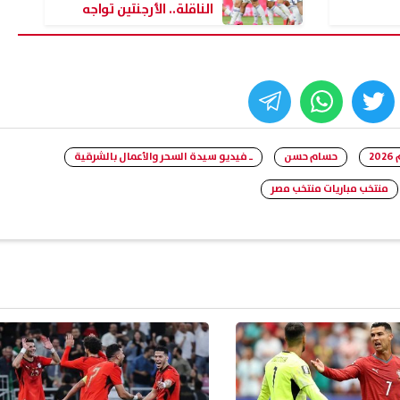
الناقلة.. الأرجنتين تواجه
النمسا وفرنسا في اختبار
صعب
whats
twitter
face
2
حسام حسن
ـ فيديو سيدة السحر والأعمال بالشرقية
منتخب مباريات منتخب مصر