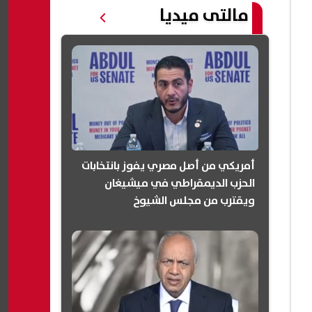
مالتى ميديا
أمريكي من أصل مصري يفوز بانتخابات
الحزب الديمقراطي في ميشيغان
ويقترب من مجلس الشيوخ
(انفوجرافيك)