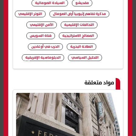
مقديشو
السيادة الصومالية
مذكرة تفاهم إثيوبيا أرض الصومال
التوتر الإقليمي
التحالفات الإقليمية
الأمن الإقليمي
المصالح الاستراتيجية
قناة السويس
الملاحة البحرية
الحرب في أوغادين
التحليل السياسي
الدبلوماسية الإفريقية
شارك
مواد متعلقة