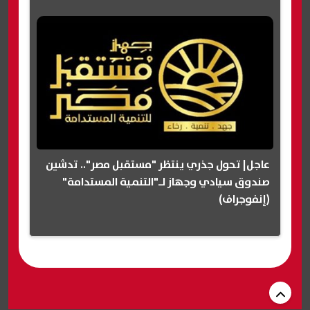
عاجل| تحول جذري ينتظر "مستقبل مصر".. تدشين
صندوق سيادي وجهاز لـ"التنمية المستدامة"
(إنفوجراف)