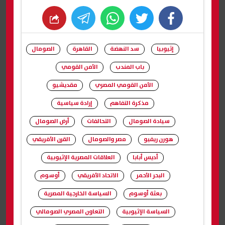
whats
twitter
facebook
إثيوبيا
سد النهضة
القاهرة
الصومال
باب المندب
الأمن القومي
الأمن القومي المصري
مقديشيو
مذكرة التفاهم
إرادة سياسية
سيادة الصومال
التحالفات
أرض الصومال
هورن ريفيو
مصر والصومال
القرن الأفريقي
أديس أبابا
العلاقات المصرية الإثيوبية
البحر الأحمر
الاتحاد الأفريقي
أوسوم
بعثة أوسوم
السياسة الخارجية المصرية
السياسة الإثيوبية
التعاون المصري الصومالي