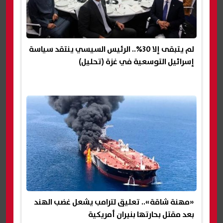
لم يتبقى إلا 30%.. الرئيس السيسي ينتقد سياسة
إسرائيل التوسعية في غزة (تحليل)
«مهنة شاقة».. تعليق لترامب يشعل غضب الهند
بعد مقتل بحارتها بنيران أمريكية