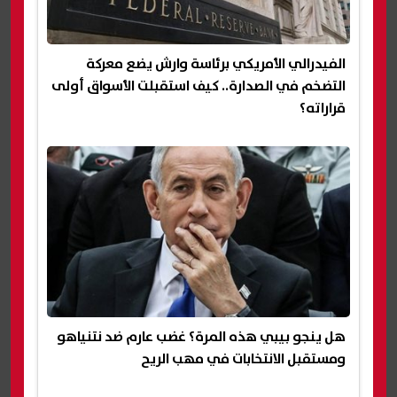
الفيدرالي الأمريكي برئاسة وارش يضع معركة
التضخم في الصدارة.. كيف استقبلت الأسواق أولى
قراراته؟
هل ينجو بيبي هذه المرة؟ غضب عارم ضد نتنياهو
ومستقبل الانتخابات في مهب الريح