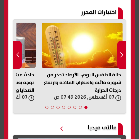
اختيارات المحرر
حالة الطقس اليوم.. الأرصاد تحذر من
حادث ميكروباص ن
رة
شبورة مائية واضطراب الملاحة وارتفاع
توجه بصرف مساعد
درجات الحرارة
الضحايا والمصابي
07 أغسطس, 2026 07:49 ص
07 أغسطس, 2026 07:33 ص
مالتى ميديا