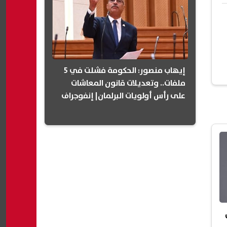
إيهاب منصور: الحكومة فشلت في 5
ملفات.. وتعديلات قانون المعاشات
على رأس أولويات البرلمان| إنفوجراف