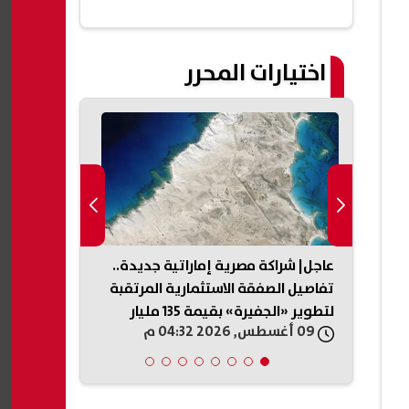
اختيارات المحرر
مور
عاجل| شراكة مصرية إماراتية جديدة..
حرب إيران ت
لية
تفاصيل الصفقة الاستثمارية المرتقبة
خطيرة: أزمة 
لتطوير «الجفيرة» بقيمة 135 مليار
الصناعات الدف
09 أغسطس, 2026 04:32 م
09 أغسطس, 2026 04:15 م
جنيه