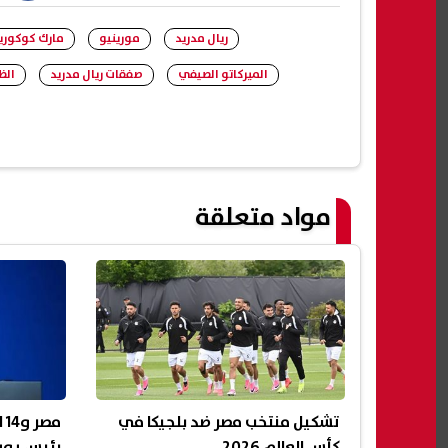
ريال مدريد
مورينيو
مارك كوكوريل
الميركاتو الصيفي
صفقات ريال مدريد
الظ
مواد متعلقة
تشكيل منتخب مصر ضد بلجيكا في
مص
كأس العالم 2026
رئيس يوي