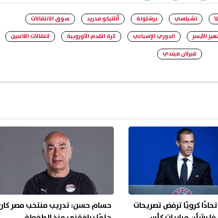
ا
تشيلسي
برشلونة
أتلتيكو مدريد
سوق الانتقالات
هير الأيسر
الدوري الإسباني
كرة القدم الأوروبية
انتقالات اللاعبين
فيرلان ميندي
ر و14 اتحادًا كرويًا ترفض تصريحات
حسام حسن: تدريب منتخب مصر كان
فا بشأن مباريات كأس
حلمًا يرافقني منذ الطفولة