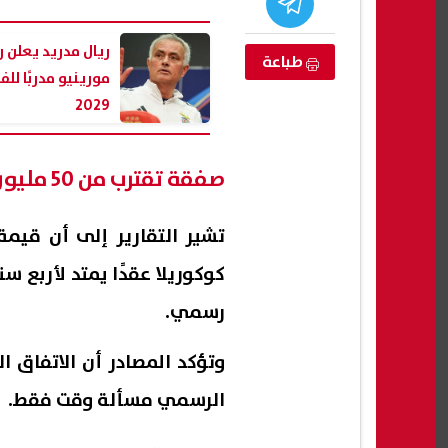
ريال مدريد يعلن ر
طباعة
مورينيو مدربًا لل
2029
صفقة تقترب من 50 مليون يورو
كوكوريلا عقدًا يمتد لأربع س
 للالتحاق
تفاصيل اكتشاف أول مجمع حمامات
رسمي.
لعلوم
ونظام هيدروليكي قديم شمال قناة
السويس
"
وتؤكد المصادر أن الاتفاق ا
09 أغسطس, 2026 03:55 م
09 أغسطس, 2026 03:51 م
الرسمي مسألة وقت فقط.