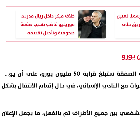
سميًا تعيين
خلاف مبكر داخل ريال مدريد..
فريق حتى
مورينيو غاضب بسبب صفقة
هجومية وتأجيل تقديمه
الرسمي
تشير التقارير إلى أن قيمة الصفقة ستبلغ قرابة 50 مليون يورو، على أن يوقع
نوات مع النادي الإسباني، في حال إتمام الانتقال بشكل
شقق إيجار الإسكان الاجتماعي 2026..
استطلاع أمهات مصر: أولياء الأ
طرح 3280 وحدة بمبادرة "حياة كريمة
فضلوا النصيحة وترك اختيار الك
لأبنائهم
لشفهي بين جميع الأطراف تم بالفعل، ما يجعل الإعلان
09 أغسطس, 2026 03:50 م