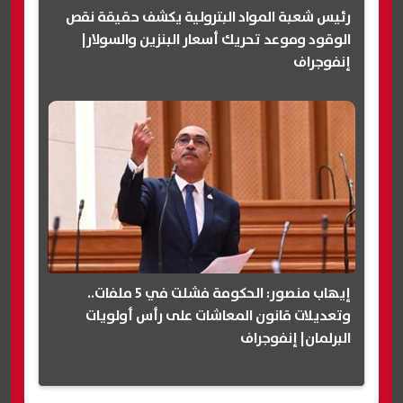
رئيس شعبة المواد البترولية يكشف حقيقة نقص
الوقود وموعد تحريك أسعار البنزين والسولار|
إنفوجراف
إيهاب منصور: الحكومة فشلت في 5 ملفات..
وتعديلات قانون المعاشات على رأس أولويات
البرلمان| إنفوجراف