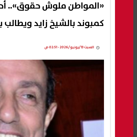
«المواطن ملوش حقوق».. أح
كمبوند بالشيخ زايد ويطالب ب
السبت 13/يونيو/2026 - 02:51 ص