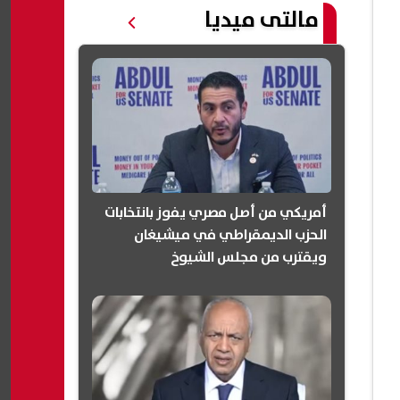
مالتى ميديا
أمريكي من أصل مصري يفوز بانتخابات
الحزب الديمقراطي في ميشيغان
ويقترب من مجلس الشيوخ
(انفوجرافيك)