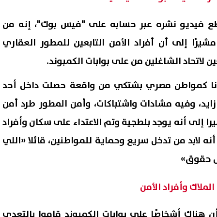
 فيديو نشره عبر حسابه على "فيس بوك"، إنه من
شيرًا إلى أن أفراد الأمن التابعين للمطور العقاري
عين لاتحاد الشاغلين من على بوابات الكمبوند.
أنا كمواطن مصري بشتكي من واقعة حصلت داخل أحد
ايد، وفيه مشادات واشتباكات، وأمن المطور طرد أمن
يرا إلى أنه يوجد بلطجية وتم الاعتداء على سكان وأفراد
أنه لابد من تدخل سريع وحماية للمواطنين، قائلا «اللي
قصة طلاق.. نقيب المأذونين
«البلطجية والحرامية هيخرجوا
 تفاصيل زواج لم يستمر سوى
جحورهم».. مصطفى بكري يحذ
ش حقوق»
تكرار الفوضى
07 أغسطس, 2026 12:03 ص
لملاك وأفراد الأمن
 هناك أشخاصًا على بوابات الكمبوند قاموا بالتعدي