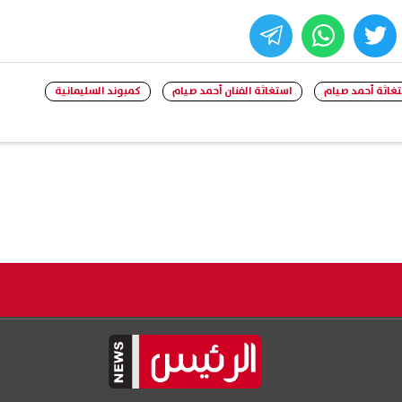
whats
twitter
face
غاثة أحمد صيام
استغاثة الفنان أحمد صيام
كمبوند السليمانية