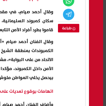
وقال أحمد صيام، في مقطع
سكان كمبوند السليمانية، م
طباعة
قاموا بطرد أفراد الأمن التاب
وقال الفنان أحمد صيام «
الكمبوندات بمنطقة الشيخ ز
الاتحاد من على البوابة»، مش
الأمن داخل الكمبوند، مؤكدا 
ي مدارس
محمد الباز: اعتصام رابعة «جريمة
أغرب 
التكنولوجيا التطبيقية 2026-2027..
متكاملة».. ومنصة الاعتصام كانت
يكشف
بيحصل يخلي المواطن ملو
تخصصات المتاحة
جهازًا إعلاميًا للتحريض
23 يومًا
07 أغسطس, 2026 01:18 ص
07 أغسطس, 2026 12:32 ص
اتهامات بوقوع تعديات على ا
وأضاف الفنان أحمد صيام أن