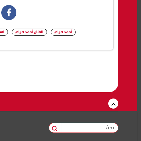
book
أحمد صيام
الفنان أحمد صيام
است
بحث