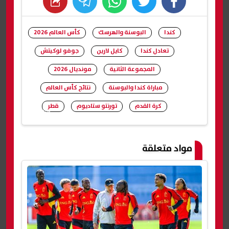
whats
twitter
facebook
كندا
البوسنة والهرسك
كأس العالم 2026
تعادل كندا
كايل لارين
جوفو لوكيتش
المجموعة الثانية
مونديال 2026
مباراة كندا والبوسنة
نتائج كأس العالم
كرة القدم
تورنتو ستاديوم
قطر
شارك
مواد متعلقة