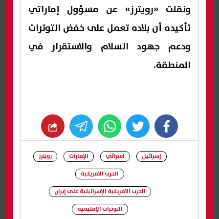
ونقلت «رويترز» عن مسؤول إماراتي
تأكيده أن بلاده تعمل على خفض التوترات
ودعم جهود السلام والاستقرار في
المنطقة.
whats
twitter
facebook
إسرائيل
اسرائي
الإمارات
رويترز
الحرب الامريكية
الحرب الأمريكية الإسرائيلية على إيران
التوترات الإقليمية
شارك