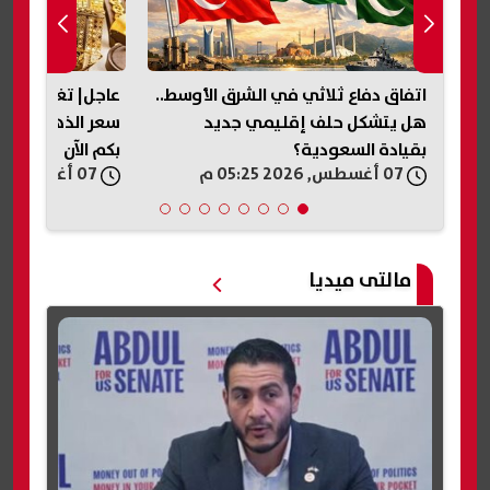
اتفاق دفاع ثلاثي في الشرق الأوسط..
عاجل| تغير مفاجئ
 بشرى لـ 11.5 مليون
هل يتشكل حلف إقليمي جديد
بقيادة السعودية؟
بكم الآن
07 أغسطس, 2026 05:25 م
07 أغسطس, 2026 05:18 م
مالتى ميديا