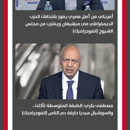
أمريكي من أصل مصري يفوز بانتخابات الحزب
الديمقراطي في ميشيغان ويقترب من مجلس
الشيوخ (انفوجرافيك)
مصطفى بكري: الطبقة المتوسطة تآكلت..
والسوشيال ميديا حارقة دم الناس (انفوجرافيك)