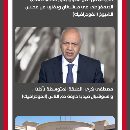
الديمقراطي في ميشيغان ويقترب من مجلس
الشيوخ (انفوجرافيك)
مصطفى بكري: الطبقة المتوسطة تآكلت..
والسوشيال ميديا حارقة دم الناس (انفوجرافيك)