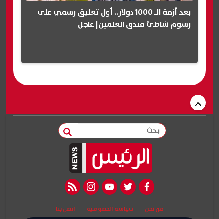
بعد أزمة الـ 1000 دولار.. أول تعليق رسمي على
رسوم شاطئ فندق العلمين| عاجل
بحث
rss feed
instagram
youtube
twitter
facebook
من نحن
سياسة الخصوصية
اتصل بنا