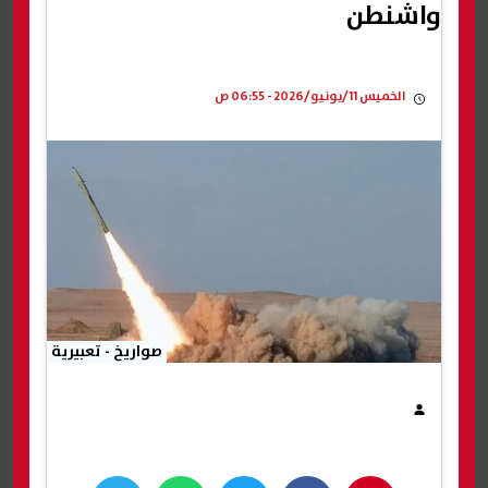
واشنطن
الخميس 11/يونيو/2026 - 06:55 ص
صواريخ - تعبيرية