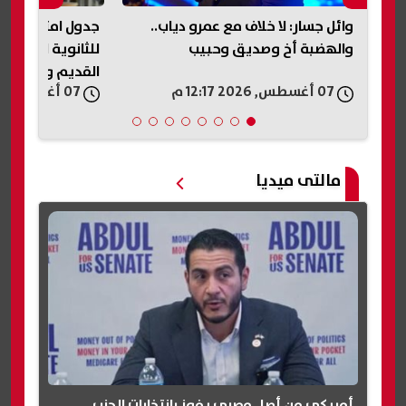
جدول امتحانات الدور الثاني 2026
وزير التربية وال
للثانوية العامة.. مواعيد النظامين
مؤتمر رؤساء الج
القديم والحديث
للسلام
07 أغسطس, 2026 12:06 م
07 أغسطس, 2026 11:57 ص
مالتى ميديا
أمريكي من أصل مصري يفوز بانتخابات الحزب