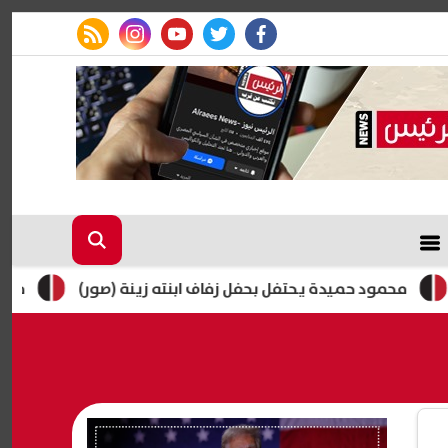
rss feed
instagram
youtube
twitter
facebook
د حميدة يحتفل بحفل زفاف ابنته زينة (صور)
مصرع رئيس الوح