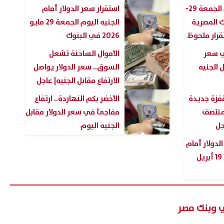
سعر الدولار اليوم الجمعة 29-
استقرار سعر الدولار أمام
بنوك المصرية
الجنيه اليوم الجمعة 29 مايو
تقرار ملحوظ
2026 في البنوك
ي سعر
الأموال الساخنة تشعل
ل الجنيه
السوق.. سعر الدولار يواصل
الارتفاع مقابل الجنيه| عاجل
ا.. قفزة جديدة
الأخضر بكم النهاردة.. ارتفاع
بمنتصف
مفاجئ في سعر الدولار مقابل
جل
الجنيه اليوم
لدولار أمام
د حميدة يحتفل بحفل زفاف
مقتل مسن داخل منزله ببورسعي
الجنيه اليوم الأحد 19 أبريل
 زينة (صور)
والأجهزة الأمنية تكثف جهوده
لكشف غموض الجريمة
07 أغسطس, 2026 01:53 ص
ي وبنك مصر