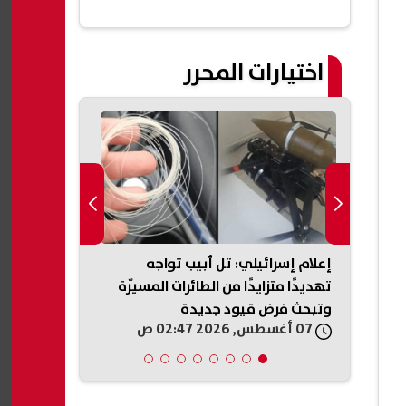
اختيارات المحرر
د..
إعلام إسرائيلي: تل أبيب تواجه
إصابة 1
ا
تهديدًا متزايدًا من الطائرات المسيّرة
على نجران.. و
وتبحث فرض قيود جديدة
رادعة
07 أغسطس, 2026 02:47 ص
07 أغسطس, 2026 02:43 ص