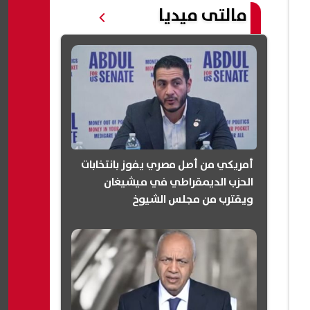
مالتى ميديا
أمريكي من أصل مصري يفوز بانتخابات
الحزب الديمقراطي في ميشيغان
ويقترب من مجلس الشيوخ
(انفوجرافيك)