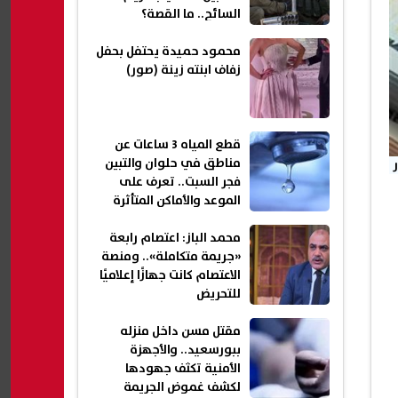
السائح.. ما القصة؟
محمود حميدة يحتفل بحفل
زفاف ابنته زينة (صور)
قطع المياه 3 ساعات عن
مناطق في حلوان والتبين
ر
فجر السبت.. تعرف على
الموعد والأماكن المتأثرة
محمد الباز: اعتصام رابعة
«جريمة متكاملة».. ومنصة
الاعتصام كانت جهازًا إعلاميًا
للتحريض
مقتل مسن داخل منزله
ببورسعيد.. والأجهزة
الأمنية تكثف جهودها
لكشف غموض الجريمة