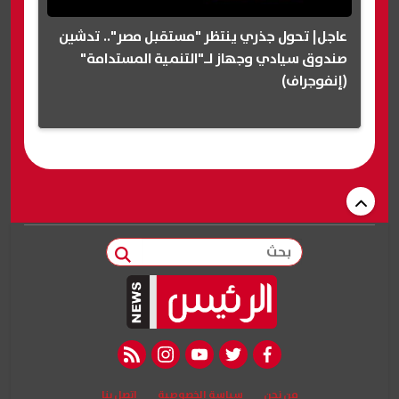
عاجل| تحول جذري ينتظر "مستقبل مصر".. تدشين
صندوق سيادي وجهاز لـ"التنمية المستدامة"
(إنفوجراف)
بحث
rss feed
instagram
youtube
twitter
facebook
من نحن
سياسة الخصوصية
اتصل بنا