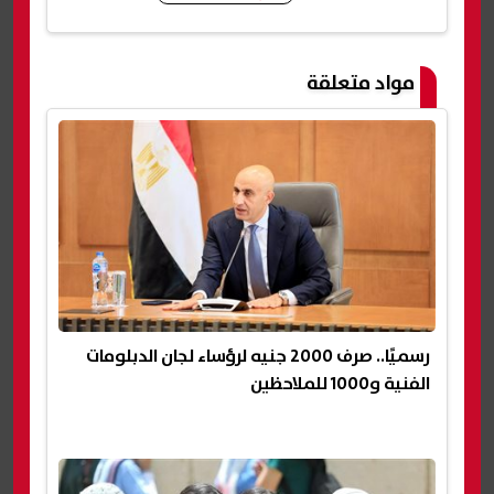
شارك
مواد متعلقة
رسميًا.. صرف 2000 جنيه لرؤساء لجان الدبلومات
الفنية و1000 للملاحظين