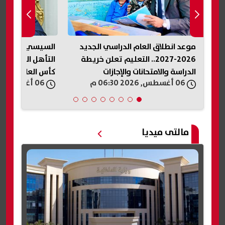
موعد انطلاق العام الدراسي الجديد
السيسي يهنئ نا
ات
2026-2027.. التعليم تعلن خريطة
التأهل التاريخي
الدراسة والامتحانات والإجازات
كأس العالم لكرة ا
06 أغسطس, 2026 06:30 م
06 أغسطس, 2026 06:27 م
مالتى ميديا