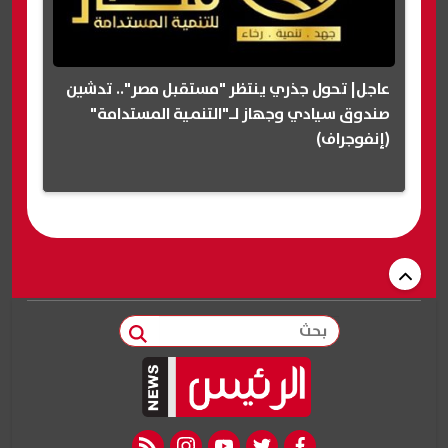
عاجل| تحول جذري ينتظر "مستقبل مصر".. تدشين
صندوق سيادي وجهاز لـ"التنمية المستدامة"
(إنفوجراف)
بحث