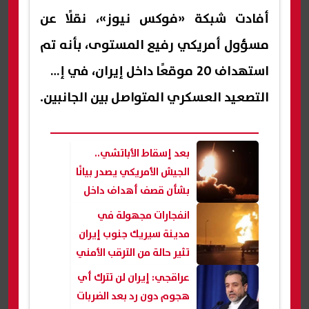
أفادت شبكة «فوكس نيوز»، نقلًا عن
مسؤول أمريكي رفيع المستوى، بأنه تم
استهداف 20 موقعًا داخل إيران، في إطار
التصعيد العسكري المتواصل بين الجانبين.
بعد إسقاط الأباتشي..
الجيش الأمريكي يصدر بيانًا
بشأن قصف أهداف داخل
إيران
انفجارات مجهولة في
مدينة سيريك جنوب إيران
تثير حالة من الترقب الأمني
عراقجي: إيران لن تترك أي
هجوم دون رد بعد الضربات