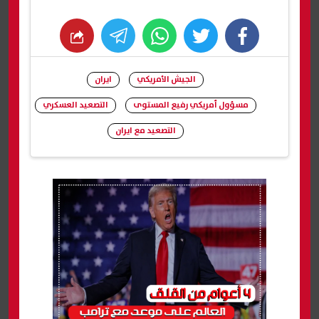
whats
twitter
facebook
الجيش الأمريكي
ايران
مسؤول أمريكي رفيع المستوى
التصعيد العسكري
التصعيد مع ايران
شارك