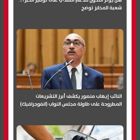
هل يؤثر التحول للدعم النقدي على توفير الخبز؟..
شعبة المخابز توضح
النائب إيهاب منصور يكشف أبرز التشريعات
المطروحة على طاولة مجلس النواب (انفوجرافيك)