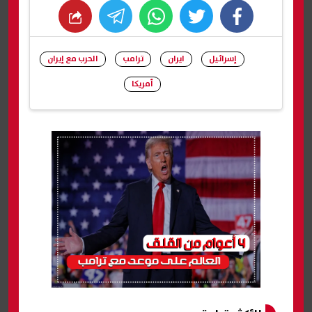
whats
twitter
facebook
إسرائيل
ايران
ترامب
الحرب مع إيران
أمريكا
شارك