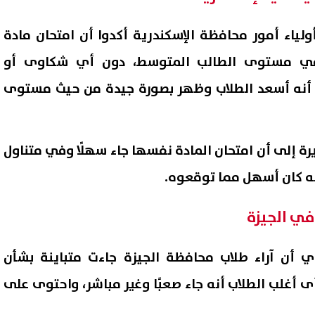
لياء أمور محافظة الإسكندرية أكدوا أن امتحان مادة
ء في مستوى الطالب المتوسط، دون أي شكاوى أو
ى أنه أسعد الطلاب وظهر بصورة جيدة من حيث مستوى
رة إلى أن امتحان المادة نفسها جاء سهلًا وفي متناول
ه كان أسهل مما توقعوه.
اع أمهات مصر: أولياء الأمور
"مخالفات تهدد سلامة الغذاء".
في الجيزة
 النصيحة وترك اختيار الكلية
محافظ بورسعيد يوقف تشغيل
ئهم
مطعم أسماك ومحل حلويات
09 أغسطس, 2026 03:46 م
ي أن آراء طلاب محافظة الجيزة جاءت متباينة بشأن
شهيرين
ى أغلب الطلاب أنه جاء صعبًا وغير مباشر، واحتوى على