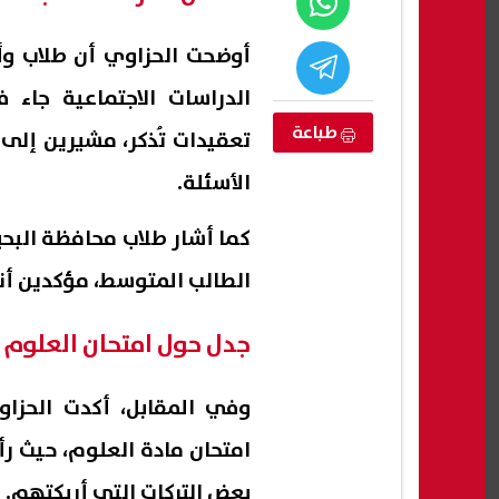
أوضحت الحزاوي أن طلاب وأو
الدراسات الاجتماعية جا
طباعة
تعقيدات تُذكر، مشيرين إل
الأسئلة.
كما أشار طلاب محافظة البحي
الطالب المتوسط، مؤكدين أن
مجمع حمامات
شقق إيجار الإسكان الاجتماعي 2026..
استطل
جدل حول امتحان العلوم 
يم شمال قناة
طرح 3280 وحدة بمبادرة "حياة كريمة
فضلوا
"
لأبنا
09 أغسطس, 2026 03:51 م
09 أغسطس, 2026 03:50 م
وفي المقابل، أكدت الحزاو
امتحان مادة العلوم، حيث رأ
بعض التركات التي أربكتهم.