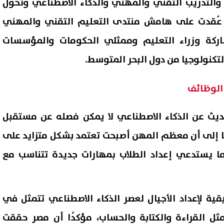
التدريب التقني والمهني والذكاء الاصطناعي وتحول
 عُقدت على هامش منتدى التعليم التقني والمهني
اركة وزراء التعليم وممثلي الحكومات والمؤسسات
تكنولوجيا من دول البحر المتوسط.
الوظائف
حديث عن الذكاء الاصطناعي لا يمكن فصله عن مستقبل
ا إلى أن معظم المهن أصبحت تعتمد بشكل متزايد على
 أمريكية على إسرائيل لوقف
«عار وطني».. ترامب يشن هجوم
 ما يستدعي إعداد الطلاب بمهارات جديدة تتناسب مع
 النار في غزة لمدة أسبوعين
على حكم وقف بناء قاعة احتفا
البيت الأبيض
08 أغسطس, 2026 05:54 ص
قية لإعداد الأجيال لعصر الذكاء الاصطناعي تتمثل في
ثل القراءة والكتابة والحساب، مؤكدًا أن مصر حققت