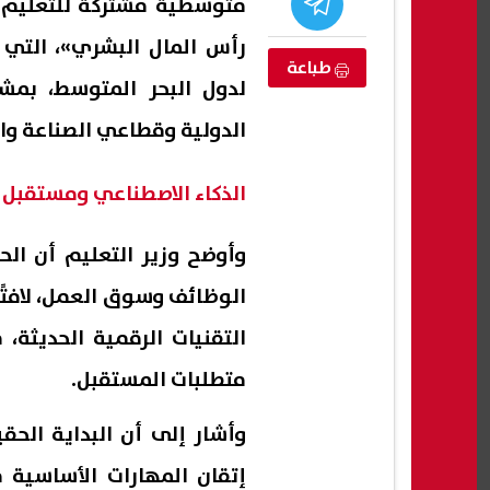
متوسطية مشتركة للتعليم و
رأس المال البشري»، التي
طباعة
لدول البحر المتوسط، بمش
الدولية وقطاعي الصناعة وال
الذكاء الاصطناعي ومستقبل 
وأوضح وزير التعليم أن ال
الوظائف وسوق العمل، لافتً
ل بزفافه..
6 ملايين دولار و20% من إعادة البيع..
ضغوط
التقنيات الرقمية الحديثة،
الزمالك
تفاصيل عرض الزمالك لبيع خوان بيزيرا
إطلاق
ل ميديا
إلى شباب الأهلي
متطلبات المستقبل.
08 أغسطس, 2026 03:41 ص
08 أغسطس, 2026 06:21 ص
وأشار إلى أن البداية الحقي
إتقان المهارات الأساسية م