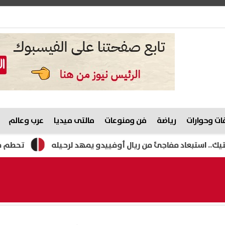
ت وحوارات
رياضة
فن ومنوعات
مالتى ميديا
عرب وعالم
عاد مفاجئ من ريال أوفييدو يمهد لرحيله
تحطم مروحية «سيكورسكي إس-64» في أمر