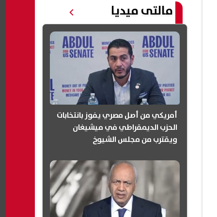
مالتى ميديا
أمريكي من أصل مصري يفوز بانتخابات
الحزب الديمقراطي في ميشيغان
ويقترب من مجلس الشيوخ
(انفوجرافيك)