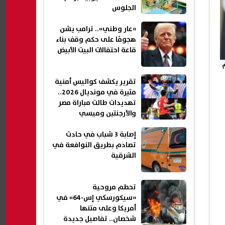
الجلوس
«عار وطني».. ترامب يشن
هجومًا على حكم وقف بناء
قاعة احتفالات البيت الأبيض
تقرير يكشف كواليس أمنية
مثيرة في مونديال 2026..
تهديدات طالت مباراة مصر
والأرجنتين وميسي
إصابة 3 شباب في حادث
تصادم بطريق النوافعة في
الشرقية
تحطم مروحية
«سيكورسكي إس-64» في
أمريكا وعلى متنها
شخصان.. تفاصيل جديدة