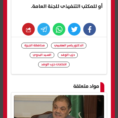
أو للمكتب التنفيذى للجنة العامة.
whats
twitter
facebook
الدكتور ياسر الهضيبي
محافظة الجيزة
حزب الوفد
السيد البدوي
انتخابات حزب الوفد
شارك
مواد متعلقة