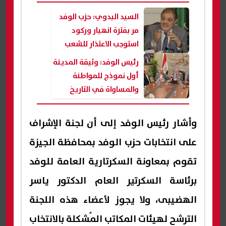
السيد البدوي: حزب الوفد
مر بفترة انهيار وركود
استوجب الاعتذار للشعب
رئيس الوفد: وثيقة المدينة
أول نموذج للمواطنة
والمساواة في التاريخ
وأشار رئيس الوفد إلى أن لجنة الإشراف
على انتخابات حزب الوفد بمحافظة الجيزة
تقوم بمعاونة السكرتارية العامة للوفد
برئاسة السكرتير العام الدكتور ياسر
الهضيبى، ولا يجوز لأعضاء هذه اللجنة
الترشح لهيئات المكاتب المُشكلة بالانتخاب