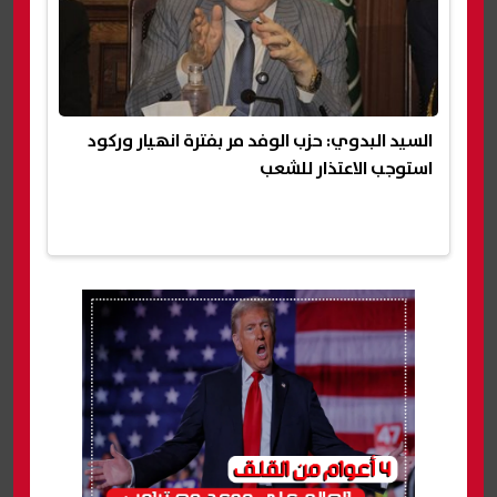
السيد البدوي: حزب الوفد مر بفترة انهيار وركود
استوجب الاعتذار للشعب