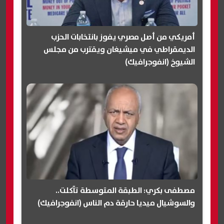
أمريكي من أصل مصري يفوز بانتخابات الحزب
الديمقراطي في ميشيغان ويقترب من مجلس
الشيوخ (انفوجرافيك)
مصطفى بكري: الطبقة المتوسطة تآكلت..
والسوشيال ميديا حارقة دم الناس (انفوجرافيك)