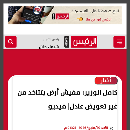
رئيس التحرير
شيماء جلال
أخبار
كامل الوزير: مفيش أرض بتتاخد من
غير تعويض عادل| فيديو
الأحد 10/مايو/2026 - 06:23 م