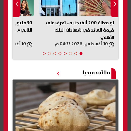
ف على
30 مليون جنيه ميزانية «محمود
محمود حمدان ل
التاني».. تفاصيل طرح الفيلم وأبطاله
أ
«سلطان الديب
10 أغسطس, 2026 04:29 م
10 أغسطس, 2026 04:28 م
مالتى ميديا