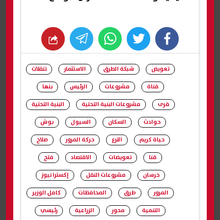
whats
twitter
facebook
تعويض
شبكة الطرق
الاستثمار
تنقلات
قناة
مشروعات
الرئيس
بنها
قرى
مشروعات البنية التحتية
البنية التحتية
حوادث
السكان
السيول
بوش
حياة كريم
الترع
حركة المرور
صلاح
قنا
تعويضات
الاقتصاد
فتح
خرسان
مشروعات النقل
إكسترا نيوز
المرور
طرق
المحافظات
كامل الوزير
التنمية
محور
الزراعية
رئيسي