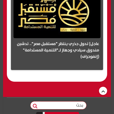
عاجل| تحول جذري ينتظر "مستقبل مصر".. تدشين
صندوق سيادي وجهاز لـ"التنمية المستدامة"
(إنفوجراف)
بحث