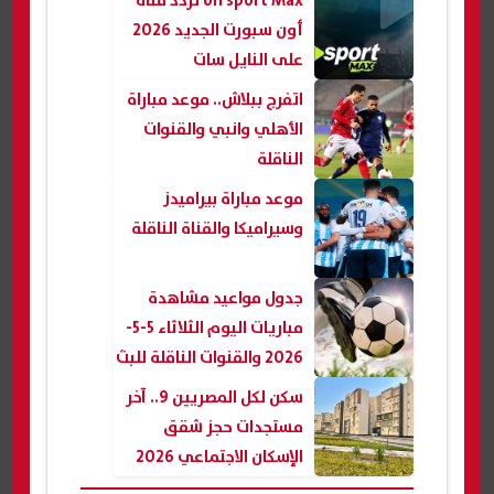
on sport Max تردد قناة
أون سبورت الجديد 2026
على النايل سات
اتفرج ببلاش.. موعد مباراة
الأهلي وانبي والقنوات
الناقلة
موعد مباراة بيراميدز
وسيراميكا والقناة الناقلة
جدول مواعيد مشاهدة
مباريات اليوم الثلاثاء 5-5-
2026 والقنوات الناقلة للبث
المباشر
سكن لكل المصريين 9.. آخر
مستجدات حجز شقق
الإسكان الاجتماعي 2026