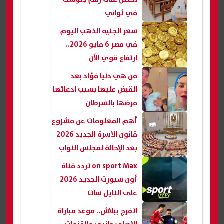
في ثواني
سعر الجنيه الذهب اليوم
في مصر 6 مايو 2026..
ارتفاع قوي الآن
من هي دنيا فؤاد بعد
القبض عليها بسبب ادعائها
مرضها بالسرطان
أهم المعلومات عن مشروع
قانون الأسرة الجديد 2026
بعد الإحالة لمجلس النواب
لدراسته
on sport Max تردد قناة
أون سبورت الجديد 2026
على النايل سات
اتفرج ببلاش.. موعد مباراة