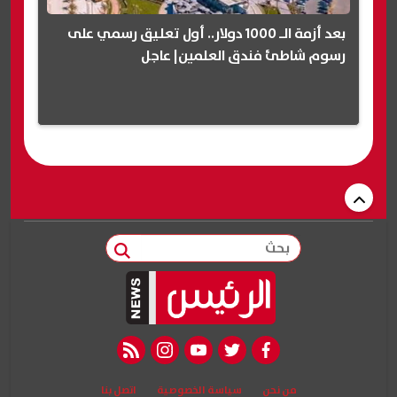
بعد أزمة الـ 1000 دولار.. أول تعليق رسمي على
رسوم شاطئ فندق العلمين| عاجل
بحث
rss feed
instagram
youtube
twitter
facebook
من نحن
سياسة الخصوصية
اتصل بنا