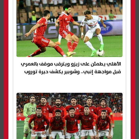
الأهلي يطمئن على زيزو ويترقب موقف بالعمري
قبل مواجهة إنبي.. وشوبير يكشف حيرة توروب