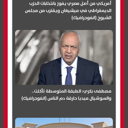
أمريكي من أصل مصري يفوز بانتخابات الحزب
الديمقراطي في ميشيغان ويقترب من مجلس
الشيوخ (انفوجرافيك)
مصطفى بكري: الطبقة المتوسطة تآكلت..
والسوشيال ميديا حارقة دم الناس (انفوجرافيك)