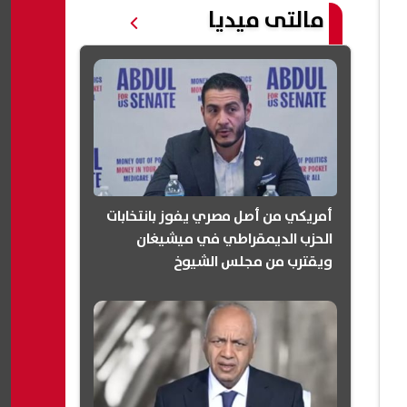
مالتى ميديا
أمريكي من أصل مصري يفوز بانتخابات
الحزب الديمقراطي في ميشيغان
ويقترب من مجلس الشيوخ
(انفوجرافيك)