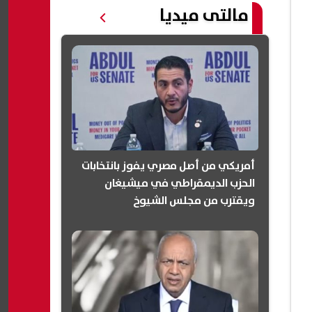
مالتى ميديا
أمريكي من أصل مصري يفوز بانتخابات
الحزب الديمقراطي في ميشيغان
ويقترب من مجلس الشيوخ
(انفوجرافيك)