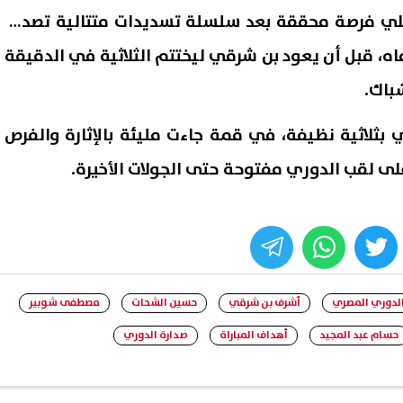
 62 أهدر الأهلي فرصة محققة بعد سلسلة تسديدات متتالية تصدى
اه، قبل أن يعود بن شرقي ليختتم الثلاثية في الدقيقة
ي بثلاثية نظيفة، في قمة جاءت مليئة بالإثارة والفرص
لى لقب الدوري مفتوحة حتى الجولات الأخيرة.
whats
twitter
face
لدوري المصري
أشرف بن شرقي
حسين الشحات
مصطفى شوبير
حسام عبد المجيد
أهداف المباراة
صدارة الدوري