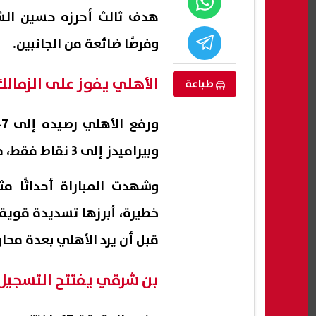
وفرصًا ضائعة من الجانبين.
الأهلي يفوز على الزمالك
طباعة
وبيراميدز إلى 3 نقاط فقط، ما يزيد من اشتعال المنافسة على قمة الدوري.
وشهدت المباراة أحداثًا مث
 لتنسيق رياض
بزيادة 130 جنيها.. الذهب يسجل أكبر
خطيرة، أبرزها تسديدة قوية 
ابتدائي
مكاسب أسبوعية
التحو
قبل أن يرد الأهلي بعدة محاو
وخطو
08 أغسطس, 2026 11:09 ص
08 أغسطس, 2026 11:04 ص
بن شرقي يفتتح التسجيل