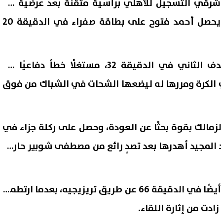
17، افتتح بن شرقي التسجيل للأهلي برأسية متقنة بعد عرضية من
طاهر محمد طاهر، قبل أن يحصل أحمد فتوح على بطاقة صفراء في الدقيقة 20
وأضاف حسين الشحات الهدف الثاني في الدقيقة 32، مستغلًا خطأ دفاعيًا من
 الكرة ومررها له ليضعها الشحات في الشباك من فوق
مالك بقوة بحثًا عن العودة، وحصل على ركلة جزاء في
 حسام عبد المجيد أهدرها بعد تصدٍ رائع من مصطفى شوبير حارس
ورد الأهلي بإهدار ركلة جزاء أيضًا في الدقيقة 66 عن طريق تريزيجيه، بعدما ارتطمت
دت من إثارة اللقاء.