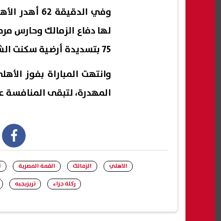
وفي الدقيقة
لها دفاع الزمالك وحارس مرم
75 بتسديدة أرضية سكنت الشباك.
وانتهت المباراة بفوز الأهل
المهدرة، لتبقى المنافسة ع
book
الاهلي
الزمالك
القمة المصرية
ا
ركلة جزاء
تريزيجيه