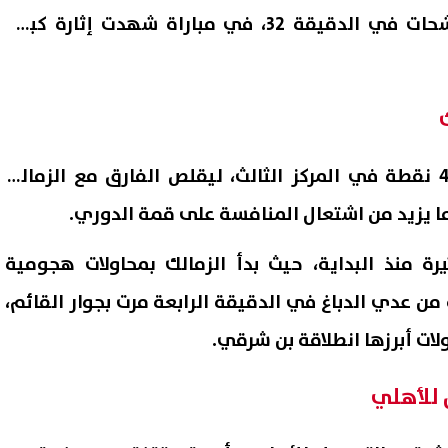
هدف ثالث أحرزه حسين الشحات في الدقيقة 32، في مباراة شهدت إثارة كبيرة
ورفع الأهلي رصيده إلى 47 نقطة في المركز الثالث، ليقلص الفارق مع الزمالك
يرة منذ البداية، حيث بدأ الزمالك بمحاولات هجومية
جامعة العاصمة 2026.. موعد
عيار 21 يحقق مستويات قياسي
من عدي الدباغ في الدقيقة الرابعة مرت بجوار القائم،
يلات المناظرة وغير المناظرة
كلمة السر في صعود الذهب إ
لات أبرزها انطلاقة بن شرقي.
ات التقديم
أعلى مستوى في 7 أسابيع| عاجل
08 أغسطس, 2026 11:03 ص
 للأهلي