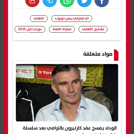
whats
twitter
facebook
الدنماركي ييس توروب
الاهلي
تشكيل الأهلي
مباراة القمة
دوري نايل 2025
شارك
مواد متعلقة
الوداد يفسخ عقد كارتيرون بالتراضي بعد سلسلة