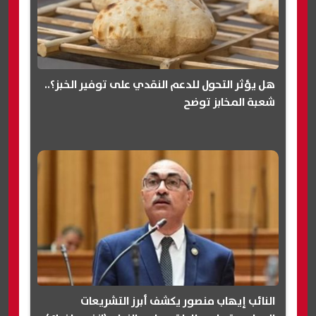
هل يؤثر التحول للدعم النقدي على توفير الخبز؟..
شعبة المخابز توضح
النائب إيهاب منصور يكشف أبرز التشريعات