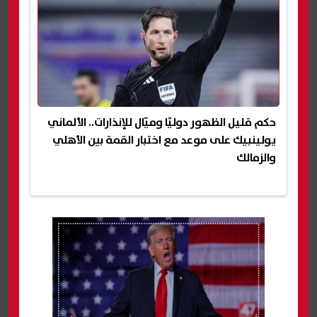
حكم قليل الظهور دوليًا وميّال للإنذارات.. الألماني
يولينبيك على موعد مع اختبار القمة بين الأهلي
والزمالك