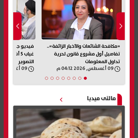
«مكافحة الشائعات والأخبار الزائفة»..
فيديو جديد لمج
تفاصيل أول مشروع قانون لحرية
غياب 5 أشهر.
تداول المعلومات
التصوير
09 أغسطس, 2026 04:12 م
09 أغسطس, 2026 04:06 م
مالتى ميديا