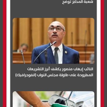
شعبة المخابز توضح
النائب إيهاب منصور يكشف أبرز التشريعات
المطروحة على طاولة مجلس النواب (انفوجرافيك)