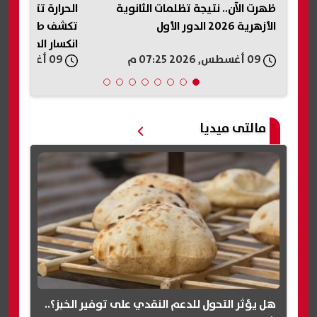
ة
ظهرت الآن.. نتيجة تظلمات الثانوية
ال
روس
الأزهرية 2026 الدور الأول
تكشف طقس الأيا
انكسار الموجة
09 أغسطس, 2026 07:25 م
09 أغسطس, 2026 07:12 م
مالتى ميديا
هل يؤثر التحول للدعم النقدي على توفير الخبز؟..