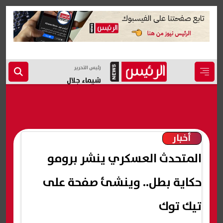
رئيس التحرير
شيماء جلال
أخبار
المتحدث العسكري ينشر برومو
حكاية بطل.. وينشئ صفحة على
تيك توك