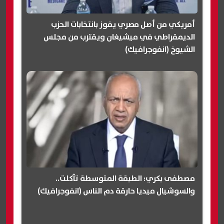
أمريكي من أصل مصري يفوز بانتخابات الحزب
الديمقراطي في ميشيغان ويقترب من مجلس
الشيوخ (انفوجرافيك)
مصطفى بكري: الطبقة المتوسطة تآكلت..
والسوشيال ميديا حارقة دم الناس (انفوجرافيك)