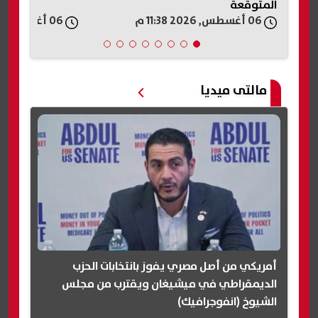
المتوقعة
06 أغسطس, 2026 11:38 م
06 أغسطس, 2026 11:30 م
مالتى ميديا
أمريكي من أصل مصري يفوز بانتخابات الحزب
الديمقراطي في ميشيغان ويقترب من مجلس
الشيوخ (انفوجرافيك)