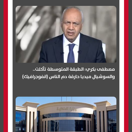
مصطفى بكري: الطبقة المتوسطة تآكلت..
والسوشيال ميديا حارقة دم الناس (انفوجرافيك)