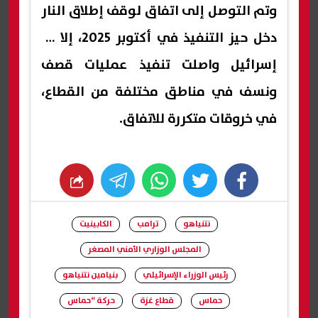
وتم التوصل إلى اتفاق لوقف إطلاق النار
دخل حيز التنفيذ في أكتوبر 2025، إلا أن
إسرائيل واصلت تنفيذ عمليات قصف
ونسف في مناطق مختلفة من القطاع،
في خروقات متكررة للاتفاق.
whats
twitter
facebook
نتنياهو
ترامب
الكابينيت
المجلس الوزاري الأمني المصغر
رئيس الوزراء الإسرائيلي
بنيامين نتنياهو
حماس
قطاع غزة
حركة “حماس