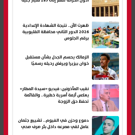
أذون الخزانة تقفز إلى 285 مليار جنيه
ظهرت الآن.. نتيجة الشهادة الإعدادية
2026 الدور الثاني محافظة القليوبية
برقم الجلوس
الزمالك يحسم الجدل بشأن مستقبل
خوان بيزيرا ويرفض رحيله رسميًا
نقيب المأذونين: فيديو «سيدة المطار»
يعكس أزمة أسرية خطيرة.. والقائمة
تحفظ حق الزوجة
دموع وحزن في الفيوم.. تشييع جثمان
عامل لقي مصرعه داخل بئر صرف صحي