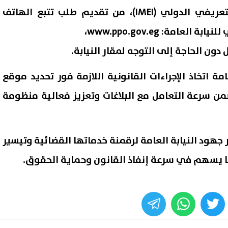
الهاتف المفقود والرقم التعريفي الدولي (IMEI)، من تقديم طلب تتبع الهاتف
لعامة: www.ppo.gov.eg،
دون الحاجة إلى التوجه لمقار النيابة.
امة اتخاذ الإجراءات القانونية اللازمة فور تحديد موقع
من سرعة التعامل مع البلاغات وتعزيز فعالية منظومة
هود النيابة العامة لرقمنة خدماتها القضائية وتيسير
شعبة المواد البترولية: لا قرار
الزمالك يكشف تفاصيل عرض بيع 
ما يسهم في سرعة إنفاذ القانون وحماية الحقوق.
لآن بتحريك أسعار البنزين
لشباب الأهلي ويحدد شروط رح
لار
07 أغسطس, 2026 10:18 م
whats
twitter
face