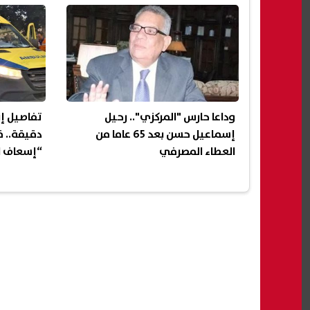
وداعا حارس "المركزي".. رحيل
إسماعيل حسن بعد 65 عاما من
دقيقة.. ق
العطاء المصرفي
“إسعاف ا