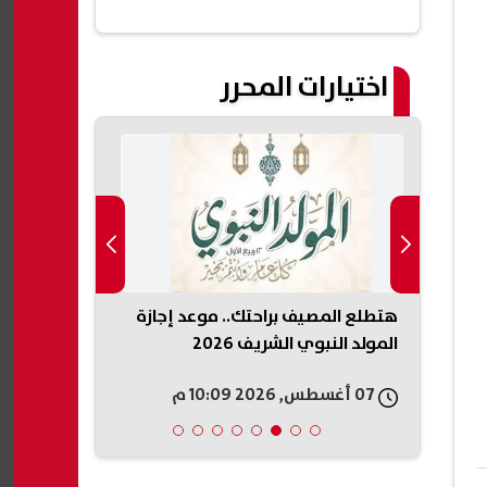
اختيارات المحرر
بيزيرا
هتطلع المصيف براحتك.. موعد إجازة
تحرك من الز
يله
المولد النبوي الشريف 2026
الله السعيد 
الفريق
07 أغسطس, 2026 10:09 م
07 أغسطس, 2026 09:58 م