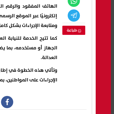
إلكترونيًا عبر الموقع الرسمي للنيابة ا
ومتابعة الإجراءات بشكل كامل 
طباعة
كما تتيح الخدمة للنيابة الع
الجهاز أو مستخدمه، بما يض
العدالة.
وتأتي هذه الخطوة في إطار ج
القبض على
كيف تتأكد من اعتماد الجامعة أو
رئيس 
الإجراءات على المواطنين، ب
منتخب السابق
المعهد قبل التسجيل في تنسيق
حتى ا
2026؟
والسو
07 أغسطس, 2026 09:29 م
07 أغسطس, 2026 10:25 م
book