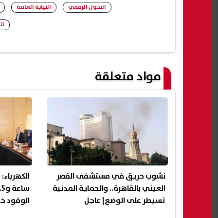
التحول الرقمي
النيابة العامة
تت
مواد متعلقة
نشوب حريق في مستشفى القصر
العيني بالقاهرة.. والحماية المدنية
تسيطر على الوضع| عاجل
الوقود خل
الترشيد