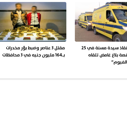
تفاصيل إنقاذ سيدة مسنة في 25
مقتل 3 عناصر وضبط بؤر مخدرات
صة بلاغ غامض تلقاه
بـ164 مليون جنيه في 3 محافظات
لفيوم”