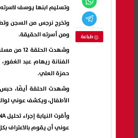
وتسليم ابنها يوسف لاسرته 
وتخرج نرجس من السجن وتط
ومن أسرته الحقيقة.
طباعة
وشهدت الحل
الفنانة ريهام عبد الغفور،
حمزة العلي.
ي مدارس
محمد الباز: اعتصام رابعة «جريمة
أغرب 
التكنولوجيا التطبيقية 2026-2027..
متكاملة».. ومنصة الاعتصام كانت
يكشف
الأطفال، ويكشف عوني لوا
تخصصات المتاحة
جهازًا إعلاميًا للتحريض
23 يومًا
07 أغسطس, 2026 01:18 ص
07 أغسطس, 2026 12:32 ص
عوني أن يقوم بالاعتراف بكل