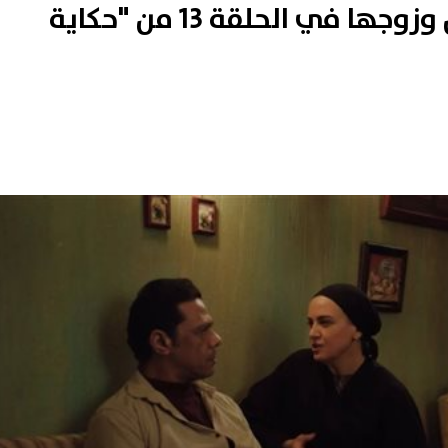
إثبات عدم نسب الأبناء لنرجس وزوجها في الحلقة 13 من "حكاية