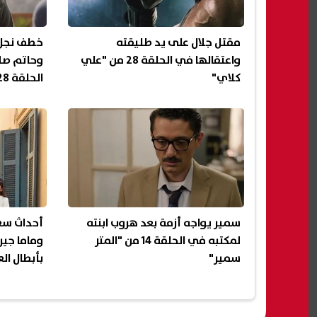
مقتل جلال على يد طليقته
خطف نجل 
واعتقالها في الحلقة 28 من "علي
وحاتم صل
كلاي"
الحلقة 28 من "إفراج"
سمير يواجه أزمة بعد هروب ابنته
لمكتبه في الحلقة 14 من "المتر
وماما جير
سمير"
بأبطال ال