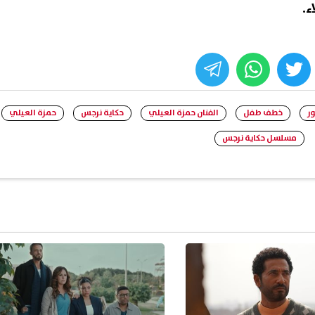
ء.
whats
twitter
face
ور
خطف طفل
الفنان حمزة العيلي
حكاية نرجس
حمزة العيلي
مسلسل حكاية نرجس