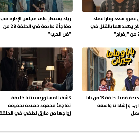
عمرو سعد وتارا عماد
زياد يسيطر على مجلس الإدارة في
اح يهددهما بالقتل في
مفاجأة صادمة في الحلقة 28 من
"فن الحرب"
أحداث سعيدة في الحلقة 13 من بابا
كشف المستور: سينتيا خليفة
ان.. وإشادات واسعة
تفاجئ محمود حميدة بحقيقة
عمل
زواجها من طارق لطفي في الحلقة
12 من "فرصة أخيرة"