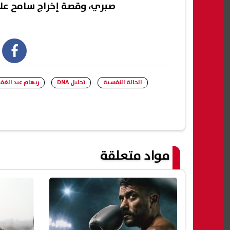
صبري، وقصة إخراج سامح علا
book
الحالة النفسية
تحليل DNA
ريهام عبد الغف
مواد متعلقة