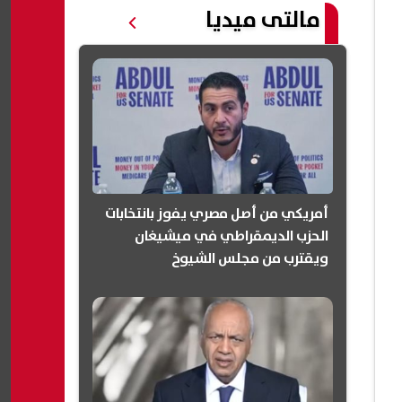
مالتى ميديا
أمريكي من أصل مصري يفوز بانتخابات
الحزب الديمقراطي في ميشيغان
ويقترب من مجلس الشيوخ
(انفوجرافيك)