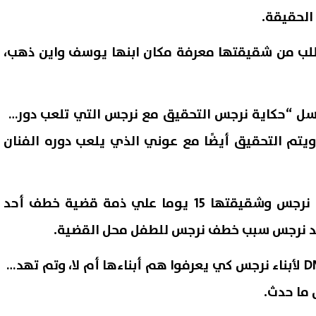
الحقيقة.
لب من شقيقتها معرفة مكان ابنها يوسف واين ذهب،
قة 12 من مسلسل “حكاية نرجس التحقيق مع نرجس التي تلعب دورها
 ويتم التحقيق أيضًا مع عوني الذي يلعب دوره الفنان
وشهدت الحلقة أيضًا، حبس نرجس وشقيقتها 15 يوما علي ذمة قضية خطف أحد
قصة طلاق.. نقيب المأذونين
«البلطجية والحرامية هيخرجوا
 تفاصيل زواج لم يستمر سوى
جحورهم».. مصطفى بكري يحذ
لد نرجس سبب خطف نرجس للطفل محل القضية.
تكرار الفوضى
07 أغسطس, 2026 12:03 ص
وأقرت النيابة إجراء تحليل DNA لأبناء نرجس كي يعرفوا هم أبناءها أم لا، وتم تهديد
 ما حدث.