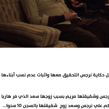
13 من مسلسل حكاية نرجس التحقيق معها واثبات عدم نسب أبناءها
رجس وشقيقتها مريم بسبب زوجها سعد الذي فر هاربا
بسبب خطف طفلًا، وجرى الحكم علي نرجس وسعد زوج شقيقتها بالسجن 10 سنوات،