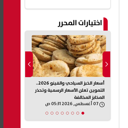
اختيارات المحرر
يكي
أسعار الخبز السياحي والفينو 2026..
الداخلية السو
ذخائر
التموين تعلن الأسعار الرسمية وتحذر
تفجير جرمانا.
المخابز المخالفة
وتعقب المتو
07 أغسطس, 2026 05:31 ص
07 أغسطس, 2026 05:19 ص