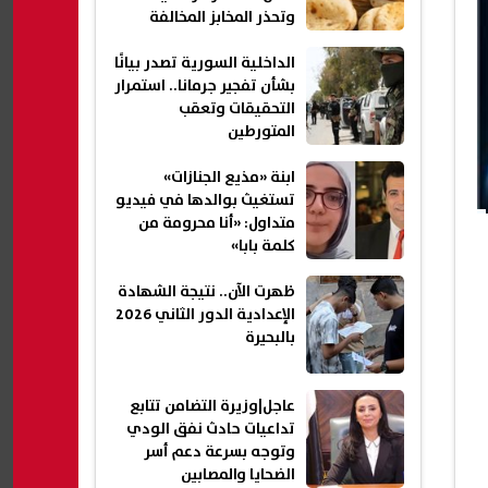
وتحذر المخابز المخالفة
الداخلية السورية تصدر بيانًا
بشأن تفجير جرمانا.. استمرار
التحقيقات وتعقب
المتورطين
ابنة «مذيع الجنازات»
تستغيث بوالدها في فيديو
متداول: «أنا محرومة من
كلمة بابا»
ظهرت الآن.. نتيجة الشهادة
الإعدادية الدور الثاني 2026
بالبحيرة
عاجل|وزيرة التضامن تتابع
تداعيات حادث نفق الودي
وتوجه بسرعة دعم أسر
الضحايا والمصابين