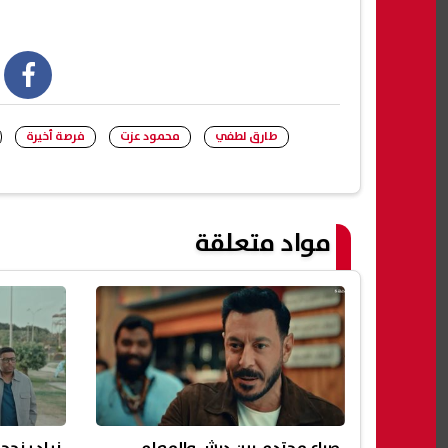
book
طارق لطفي
محمود عزت
فرصة أخيرة
مواد متعلقة