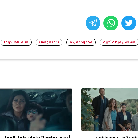
whats
twitter
face
مسلسل فرصة أخيرة
محمود حميدة
ندى موسى
قناة DMC دراما