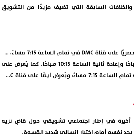
ت والخلافات السابقة التي تضيف مزيدًا من التشويق
يُعرض مسلسل فرصة أخيرة حصريًا على قناة DMC في تمام الساعة 7:15 مساءً، مع
إعادة أولى الساعة 1:45 صباحًا وإعادة ثانية الساعة 10:15 صباحًا. كما يُعرض على
منصة Watch it الرقمية في تمام الساعة 7:15 مساءً، ويُعرض أيضًا على قناة DMC
إصابة 11 مدنيًا في هجوم للحوثيين
ترامب: أعدت بناء الجيش الأمر
جران.. والتحالف يتوعد بإجراءات
ولدينا مخزون غير محدود من ال
07 أغسطس, 2026 02:38 ص
أخيرة في إطار اجتماعي تشويقي حول قاضٍ نزيه
 يجد نفسه أمام اختبار إنساني شديد القسوة.