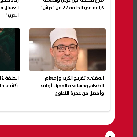
صراع محتدم بين درش والمعلم
زياد ينج
كرامة في الحلقة 27 من "درش"
الحرب"
المفتي: تفريج الكرب وإطعام
الطعام ومساعدة الفقراء أولى
يكشف ماض
وأفضل من عمرة التطوع