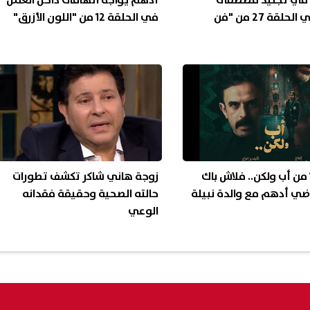
ح في تجنيد مصطفى
أدهم يواجه اتهامات داخل العمل
العسال في الحلقة 27 من "فن
في الحلقة 12 من "اللون الأزرق"
الحلقة 12 من أب ولكن.. فلاش باك
زوجة هاني شاكر تكشف تطورات
ي أدهم مع والدة نبيلة
حالته الصحية وحقيقة فقدانه
الوعي