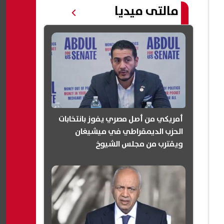
مالتى ميديا
أمريكي من أصل مصري يفوز بانتخابات
الحزب الديمقراطي في ميشيغان
ويقترب من مجلس الشيوخ
(انفوجرافيك)