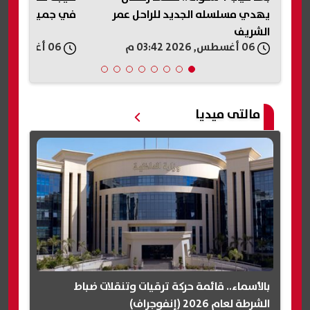
في جميع المحافظات
الاتحاد السكندري
بمباراة كرة قدم
06 أغسطس, 2026 03:28 م
06 أغسطس, 2026 03:27 م
مالتى ميديا
بالأسماء.. قائمة حركة ترقيات وتنقلات ضباط
الشرطة لعام 2026 (إنفوجراف)