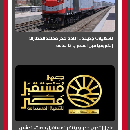
تسهيلات جديدة.. إتاحة حجز مقاعد القطارات
إلكترونيا قبل السفر بـ 12 ساعة
عاجل| تحول جذري ينتظر "مستقبل مصر".. تدشين