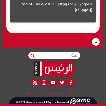
صندوق سيادي وجهاز لـ"التنمية المستدامة"
(إنفوجراف)
بحث
rss feed
instagram
youtube
twitter
facebook
من نحن
سياسة الخصوصية
اتصل بنا
© 2022 alraees news All Rights Reserved. |