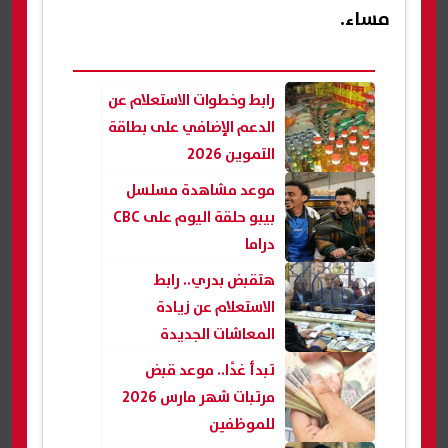
مساء.
رابط وخطوات الاستعلام عن
الدعم الإضافي على بطاقة
التموين 2026
موعد مشاهدة مسلسل
بيبو حلقة اليوم على CBC
دراما
هتقبض بدري.. رابط
الاستعلام عن زيادة
المعاشات الجديدة
تبدأ غدًا.. موعد قبض
مرتبات شهر مارس 2026
للموظفين