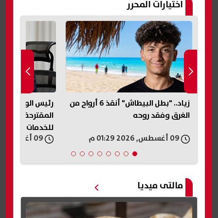
اختيارات المحرر
زياد.. "بطل البيطاش" أنقذ 6 أرواح من
رئيس الوزراء يس
لاسم
الغرق وفقد روحه
المقترحة لإقامة
للخدمات الذكية
09 أغسطس, 2026 01:29 م
09 أغسطس, 2026 01:24 م
مالتى ميديا