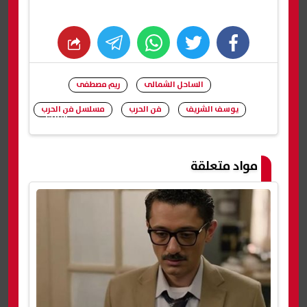
whats
twitter
facebook
الساحل الشمالى
ريم مصطفى
يوسف الشريف
فن الحرب
مسلسل فن الحرب
شارك
مواد متعلقة