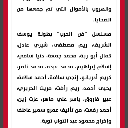
والهروب بالأموال التي تم جمعها من
الضحايا.
مسلسل "فن الحرب" بطولة يوسف
الشريف، ريم مصطفى، شيري عادل،
كمال أبو رية، محمد جمعة، دنيا سامي،
إسلام إبراهيم، محمد عبده، محمد ناصر،
كريم أدريانو، إنجي سلامة، أحمد سلامة،
يحيى أحمد، ريم رأفت، مريت الحريري،
عبير فاروق، ياسر علي ماهر، عزت زين،
أحمد رفعت، من تأليف عمرو سمير عاطف
وإخراج محمود عبد التواب توبة.