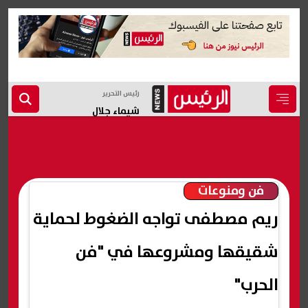
رئيس التحرير
شيماء جلال
فن ومنوعات
ريم مصطفى تواجه الضغوط لحماية
شقيقها ومشروعها في "فن
الحرب"