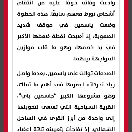
وادّعت وفاته خوفًا عليه من انتقام
أشخاص تورط معهم سابقًا. هذه الخطوة
وضعت ياسمين في موقف شديد
الصعوبة، إذ أصبحت نقطة ضعفها الأكبر
في يد خصمها، وهو ما قلب موازين
المواجهة بينهما.
الصدمات توالت على ياسمين، بعدما واصل
زياد تحركاته ليضربها في أهم ما تملك،
وهو مشروعها الكبير “جاسمين باي”،
القرية السياحية التي تسعى لتحويلها
إلى واحدة من أبرز القرى في الساحل
الشمالي. إذ تفاجأت بتعيينه ثلاثة أعضاء