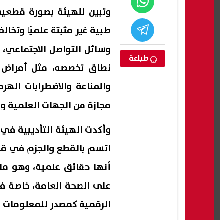
وتبين للهيئة بصورة قطعية
طبية غير مثبتة علميًا وتخال
وسائل التواصل الاجتماعي، 
طباعة
نطاق تخصصه، مثل أمراض ا
والمناعة والاضطرابات الهر
مجازة من الجهات العلمية وا
وأكدت الهيئة التأديبية في
لطقس حتى
الزراعة: انتاج أكثر من 4000 طن من
اتسم بالقطع والجزم في قضا
 الحرارة وشبورة
منتجات تدوير المخلفات بالمجازر
باير
أنها حقائق علمية، وهو ما
طق
المعتمدة
كأس ا
07 أغسطس, 2026 10:56 ص
07 أغسطس, 2026 10:42 ص
على الصحة العامة، خاصة ف
الرقمية كمصدر للمعلومات ا