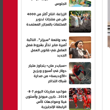
الجلوس
الزراعة: انتاج أكثر من 4000
طن من منتجات تدوير
المخلفات بالمجازر المعتمدة
بعد واقعة "سيزلر".. النائبة
أميرة صابر تذكّر بشروط فصل
العامل في قانون العمل
الجديد
«سبايدر مان» يتجاوز مليار
دولار في أسبوع ويزيح
«الأوديسة» من صدارة
شباك التذاكر
مواعيد مباريات اليوم 7-8-
2026.. بايرن ميونخ وأستون
فيلا ومواجهات كأس
الرابطة الإنجليزية