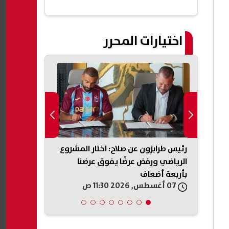
اختيارات المحرر
رة صابر
رئيس طرابزون عن صلاح: اختار المشروع
إعلام إسرائيل
انون
الرياضي ورفض عرضًا يفوق عرضنا
نحو اتفاق مع
بأربعة أضعاف
المساعي الد
07 أغسطس, 2026 11:30 ص
07 أغسطس, 2026 11:20 ص