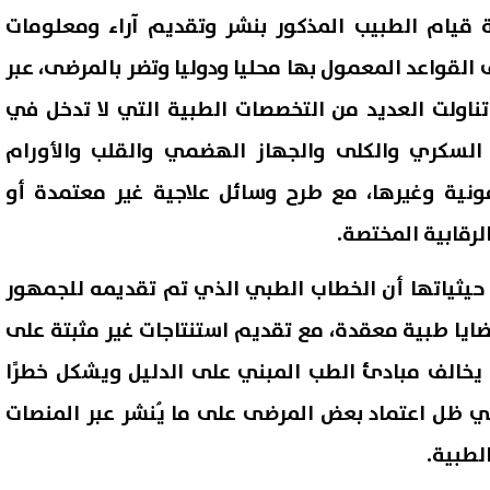
 قيام الطبيب المذكور بنشر وتقديم آراء ومعلومات
ف القواعد المعمول بها محليا ودوليا وتضر بالمرضى، عبر
تناولت العديد من التخصصات الطبية التي لا تدخل في
لسكري والكلى والجهاز الهضمي والقلب والأورام
مونية وغيرها، مع طرح وسائل علاجية غير معتمدة أو
لرقابية المختصة.
 حيثياتها أن الخطاب الطبي الذي تم تقديمه للجمهور
مواعيد مباريات اليوم 7-8-2026..
بعد واقعة "سيزلر".. النائبة أمي
يا طبية معقدة، مع تقديم استنتاجات غير مثبتة على
ن ميونخ وأستون فيلا ومواجهات
تذكّر بشروط فصل العامل في ق
 يخالف مبادئ الطب المبني على الدليل ويشكل خطرًا
لرابطة الإنجليزية
العمل الجديد
07 أغسطس, 2026 10:35 ص
ي ظل اعتماد بعض المرضى على ما يُنشر عبر المنصات
لطبية.