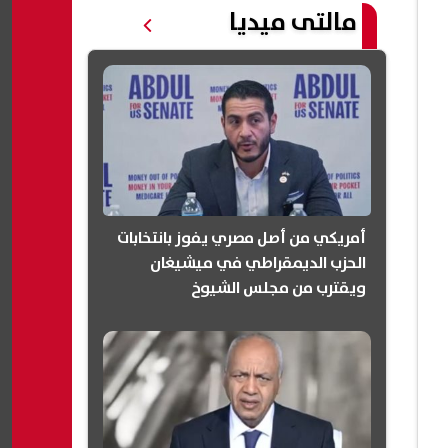
مالتى ميديا
أمريكي من أصل مصري يفوز بانتخابات
الحزب الديمقراطي في ميشيغان
ويقترب من مجلس الشيوخ
(انفوجرافيك)