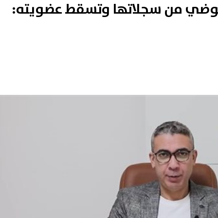
لعوضي من سجلاتها وتسقط عضويته: