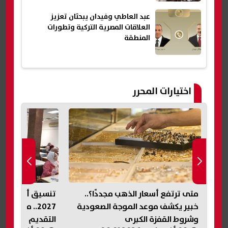
عبد العاطي وفيدان يبحثان تعزيز
العلاقات المصرية التركية وتطورات
المنطقة
اختيارات المحرر
متى ترتفع أسعار الذهب مجددًا؟..
ة
خبير يكشف موعد الموجة الصعودية
2027.. مجموع
وشروط القفزة الكبرى
التقديم واختبارات