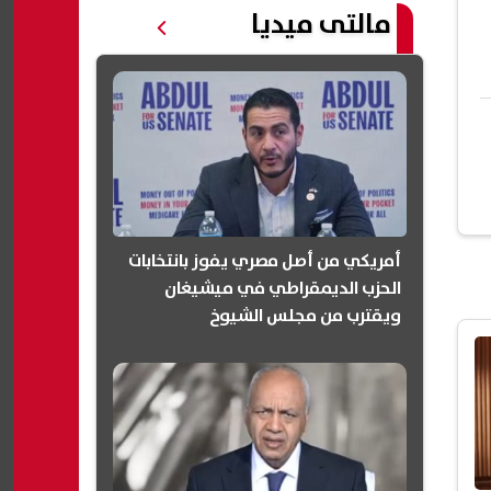
مالتى ميديا
أمريكي من أصل مصري يفوز بانتخابات
الحزب الديمقراطي في ميشيغان
ويقترب من مجلس الشيوخ
(انفوجرافيك)