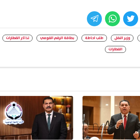
whats
twitter
face
وزير النقل
طلب احاطة
بطاقة الرقم القومي
تذاكر القطارات
القطارات