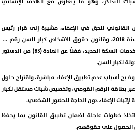
اك التذاكر، وهو ما يتعارض مع الهدف الإنساني
 القانوني للحق في الإعفاء، مشيرة إلى قرار رئيس
مجلس الوزراء رقم 1599 لسنة 2018، وقانون حقوق الأشخاص كبار السن رقم 10
لسنة 2022، ولائحة تشغيل خدمات السكة الحديد، فضلًا عن المادة (83) من الدستور
لة لكبار السن.
وضيح أسباب عدم تطبيق الإعفاء مباشرة، واقتراح حلول
 إسرائيلي: تل أبيب تواجه
إصابة 11 مدنيًا في هجوم للح
عبر بطاقة الرقم القومي، وتخصيص شباك مستقل لكبار
ًا متزايدًا من الطائرات المسيّرة
على نجران.. والتحالف يتوعد بإج
ية لإثبات الإعفاء دون الحاجة للحضور الشخصي.
ث فرض قيود جديدة
رادعة
07 أغسطس, 2026 02:43 ص
اتخاذ خطوات عاجلة لضمان تطبيق القانون بما يحفظ
م الحصول على حقوقهم.