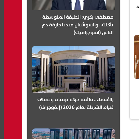
د
مصطفى بكري: الطبقة المتوسطة
تآكلت.. والسوشيال ميديا حارقة دم
الناس (انفوجرافيك)
بالأسماء.. قائمة حركة ترقيات وتنقلات
ضباط الشرطة لعام 2026 (إنفوجراف)