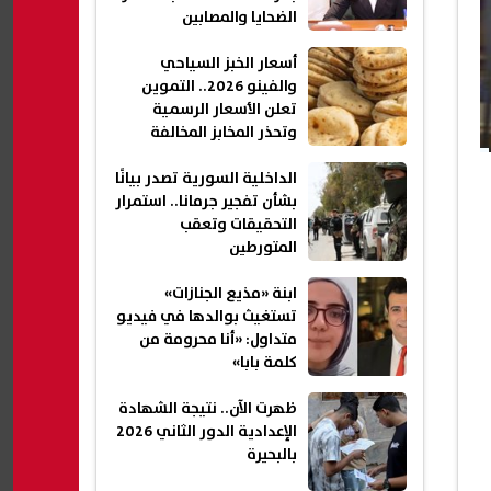
الضحايا والمصابين
أسعار الخبز السياحي
والفينو 2026.. التموين
تعلن الأسعار الرسمية
وتحذر المخابز المخالفة
الداخلية السورية تصدر بيانًا
بشأن تفجير جرمانا.. استمرار
التحقيقات وتعقب
المتورطين
ابنة «مذيع الجنازات»
تستغيث بوالدها في فيديو
متداول: «أنا محرومة من
كلمة بابا»
ظهرت الآن.. نتيجة الشهادة
الإعدادية الدور الثاني 2026
بالبحيرة