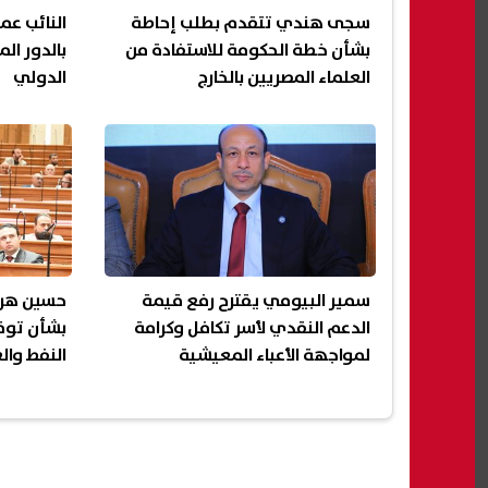
سجى هندي تتقدم بطلب إحاطة
النائب عم
بشأن خطة الحكومة للاستفادة من
بالدور ال
العلماء المصريين بالخارج
الدولي
سمير البيومي يقترح رفع قيمة
حسين هري
الدعم النقدي لأسر تكافل وكرامة
بشأن توقف
لمواجهة الأعباء المعيشية
النفط والغا