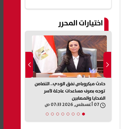
اختيارات المحرر
وثيين
حادث ميكروباص نفق الودي.. التضامن
راءات
توجه بصرف مساعدات عاجلة لأسر
التموين تعلن
الضحايا والمصابين
المخابز المخا
07 أغسطس, 2026 07:33 ص
07 أغسطس, 2026 05:31 ص