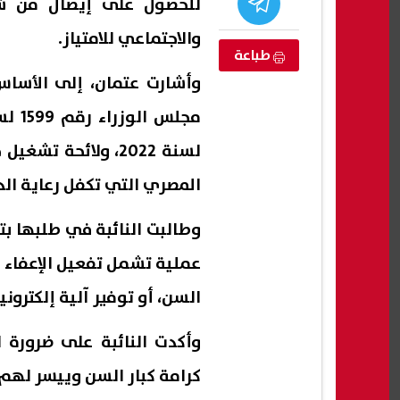
للحصول على إيصال من شب
والاجتماعي للامتياز.
طباعة
وأشارت عتمان، إلى الأساس
المصري التي تكفل رعاية الدو
وطالبت النائبة في طلبها بت
جير جرمانا بريف
تفاعل واسع مع استغاثة أب يبحث عن
إعلام
عملية تشمل تفعيل الإعفاء 
أسرة لرعاية ابنته ومساعدتها على
تهديد
السن، أو توفير آلية إلكترون
استكمال تعليمها
وتبح
07 أغسطس, 2026 02:57 ص
07 أغسطس, 2026 02:47 ص
وأكدت النائبة على ضرورة 
كرامة كبار السن وييسر له