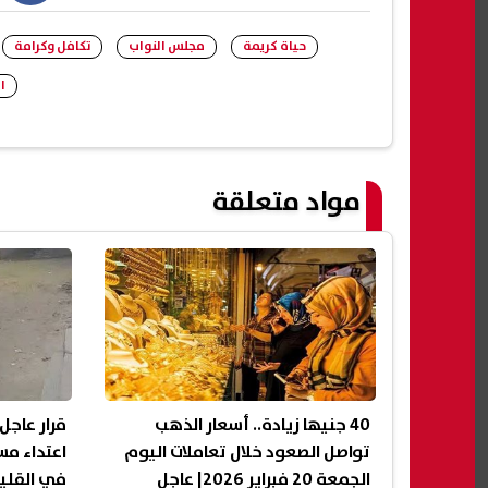
book
حياة كريمة
مجلس النواب
تكافل وكرامة
ا
مواد متعلقة
40 جنيها زيادة.. أسعار الذهب
قرار عاجل
تواصل الصعود خلال تعاملات اليوم
اعتداء م
الجمعة 20 فبراير 2026| عاجل
في القلي