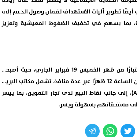
ظومة الحماية الاجتماعية لا يقتصر فقط على زيادة
 أيضًا تطوير آليات الاستهداف لضمان وصول الدعم إلى
، بما يسهم في تخفيف الضغوط المعيشية وتعزيز
يُذكر أن صرف المنحة بدأ اعتبارًا من ظهر الخميس 19 فبراير الجاري، حيث أصبحت
الزيادة متاحة للصرف بدءًا من الساعة 12 ظهرًا عبر عدة منافذ، تشمل مكاتب البريد،
وماكينات الصراف الآلي (ATM)، إلى جانب نقاط البيع لدى تجار التموين، بما ييسر
لى مستحقاتهم بسهولة ويسر.