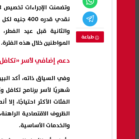
نقدي قدره 00
والثانية قبل عيد الفطر
طباعة
المواطنين خلال هذه الفترة.
دعم إضافي لأسر «تكافل 
شهريًا لأسر برنامج تكافل 
 التقديم للمدن
نتيجة الشهادة الإعدادية الشرقية
في أ
2.. الموعد ورابط
2026.. اعتماد الدور الثاني بنسبة نجاح
كوالي
الفئات الأكثر احتياجًا، إلا
77.85%
المط
08 أغسطس, 2026 04:02 م
08 أغسطس, 2026 04:02 م
الظروف الاقتصادية الراهنة
والخدمات الأساسية.