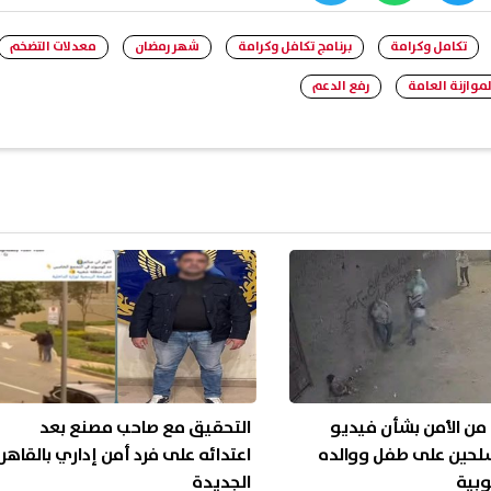
whats
twitter
face
تكامل وكرامة
برنامج تكافل وكرامة
شهر رمضان
معدلات التضخم
لموازنة العامة
رفع الدعم
 من الأمن بشأن فيديو
التحقيق مع صاحب مصنع بعد
سلحين على طفل ووالده
اعتدائه على فرد أمن إداري بالقاهر
وبية
الجديدة