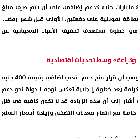
وتضمنت الإجراءات تخصيص 8 مليارات جنيه كدعم إضافي، على أن يتم صرف مبلغ
4 جنيه لكل بطاقة تموينية على دفعتين، الأولى قبل شهر رمضان
، في خطوة تستهدف تخفيف الأعباء المعيشية عن
وكرامة» وسط تحديات اقتصادية
وفي السياق ذاته، أكد البيومي أن قرار منح دعم نقدي إضافي بقيمة 400 جنيه
وكرامة يُعد خطوة إيجابية تعكس توجه الدولة نحو دعم
ول ظهور.. مدير «سيزلر» يروي
تنسيق ال
س واقعة صلاة الفتاة داخل
يسجلون رغباتهم في المرحلة 
 أنه أشار إلى أن هذه الزيادة قد لا تكون كافية في ظل
عم
08 أغسطس, 2026 04:01 م
، خاصة مع ارتفاع معدلات التضخم وزيادة أسعار السلع