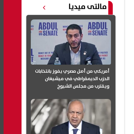
مالتى ميديا
أمريكي من أصل مصري يفوز بانتخابات
الحزب الديمقراطي في ميشيغان
ويقترب من مجلس الشيوخ
(انفوجرافيك)