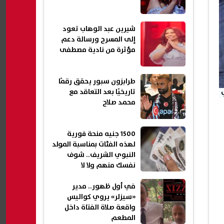
شيرين عبد الوهاب تعود
إلى المسرح ورسالة دعم
مؤثرة من نادية مصطفى
طرابزون سبور يحقق رقمًا
تاريخيًا بعد التعاقد مع
محمد صلاح
1500 جنيه منحة فورية
لهذه الفئات بمناسبة المولد
النبوي الشريف.. شوف
نفسك منهم ولا لا
في أول ظهور.. مدير
«سيزلر» يروي كواليس
واقعة صلاة الفتاة داخل
المطعم