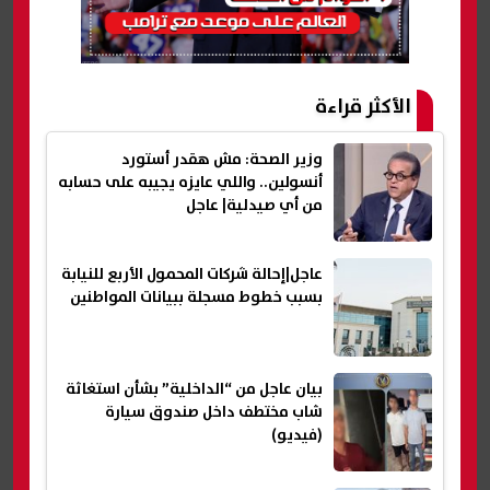
الأكثر قراءة
وزير الصحة: مش هقدر أستورد
أنسولين.. واللي عايزه يجيبه على حسابه
من أي صيدلية| عاجل
عاجل|إحالة شركات المحمول الأربع للنيابة
بسبب خطوط مسجلة ببيانات المواطنين
بيان عاجل من “الداخلية” بشأن استغاثة
شاب مختطف داخل صندوق سيارة
(فيديو)