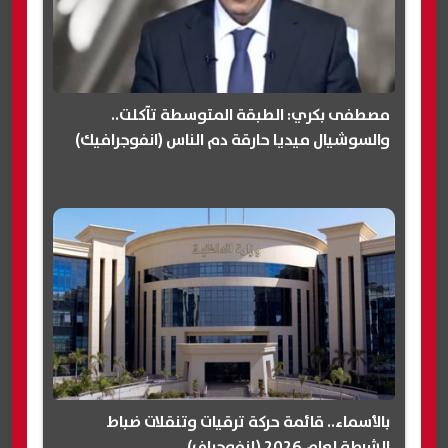
مصطفى بكري: الطبقة المتوسطة تآكلت..
والسوشيال ميديا حارقة دم الناس (انفوجرافيك)
بالأسماء.. قائمة حركة ترقيات وتنقلات ضباط
الشرطة لعام 2026 (إنفوجراف)