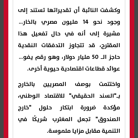
و​كشفت النائبة أن تقديراتها تستند إلى
وجود نحو 14 مليون مصري بالخارج؛
مشيرة إلى أنه في حال تفعيل هذا
المقترح، قد تتجاوز التدفقات النقدية
حاجز الـ 50 مليار دولار، وهو رقم يفوق
عوائد قطاعات اقتصادية حيوية أخرى.
​واختتمت بوصف المصريين بالخارج
بـ"السند الحقيقي" للاقتصاد الوطني،
مؤكدة ضرورة ابتكار حلول "خارج
الصندوق" تجعل المغترب شريكًا في
التنمية مقابل مزايا ملموسة.