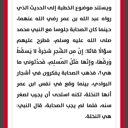
ويستند موضوع الخطبة إلى الحديث الذي
رواه عبد الله بن عمر رضي الله عنهما،
حينما كان الصحابة جلوسا مع النبي محمد
صلى الله عليه وسلم، فطرح عليهم
سؤالًا قائلا: إِنَّ مِن الشَّجرِ شجَرةً لا يَسقُطُ
وَرقُهَا، وإِنَّها مَثَلُ المُسلِم، فَحدِّثوني ما
هي؟، فذهب الصحابة يفكرون في أشجار
البوادي، بينما وقع في نفس ابن عمر
أنها النخلة، لكنه استحى أن يجيب لصغر
سنه، فلما لم يجب الصحابة، قال النبي:
هي النخلة.