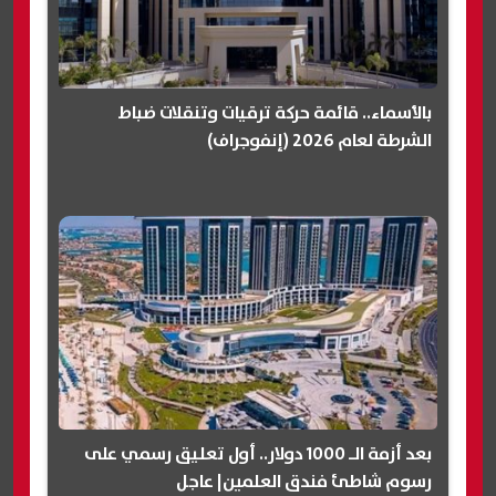
بالأسماء.. قائمة حركة ترقيات وتنقلات ضباط
الشرطة لعام 2026 (إنفوجراف)
بعد أزمة الـ 1000 دولار.. أول تعليق رسمي على
رسوم شاطئ فندق العلمين| عاجل