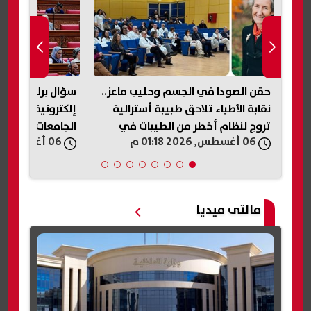
دات
حقن الصودا في الجسم وحليب ماعز..
سؤال برلماني بش
هاب
نقابة الأطباء تلاحق طبيبة أسترالية
إلكترونية موحده
تروج لنظام أخطر من الطيبات في
الجامعات والمؤس
06 أغسطس, 2026 01:18 م
06 أغسطس, 2026 01:08 م
مصر| عاجل
مالتى ميديا