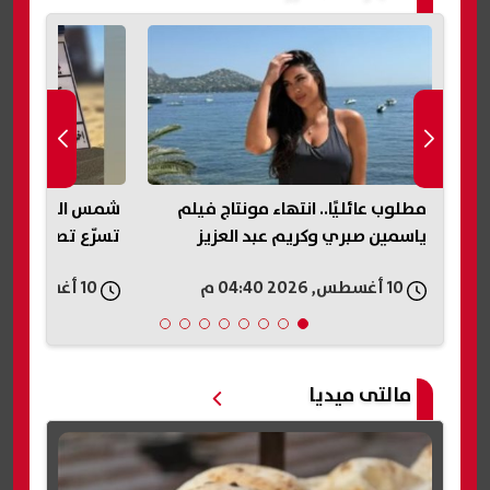
مات
مطلوب عائليًا.. انتهاء مونتاج فيلم
شم
ياسمين صبري وكريم عبد العزيز
تسرّع تصوير مشا
10 أغسطس, 2026 04:40 م
10 أغسطس, 2026 04:39 م
مالتى ميديا