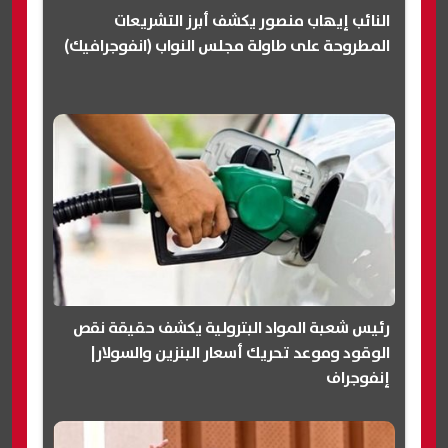
النائب إيهاب منصور يكشف أبرز التشريعات
المطروحة على طاولة مجلس النواب (انفوجرافيك)
رئيس شعبة المواد البترولية يكشف حقيقة نقص
الوقود وموعد تحريك أسعار البنزين والسولار|
إنفوجراف