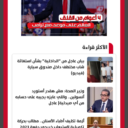
الأكثر قراءة
بيان عاجل من “الداخلية” بشأن استغاثة
شاب مختطف داخل صندوق سيارة
(فيديو)
وزير الصحة: مش هقدر أستورد
أنسولين.. واللي عايزه يجيبه على حسابه
من أي صيدلية| عاجل
أزمة تكليف أطباء الأسنان.. مطالب بحركة
تكميلية لاستيعاب خريجي دفعة 2023