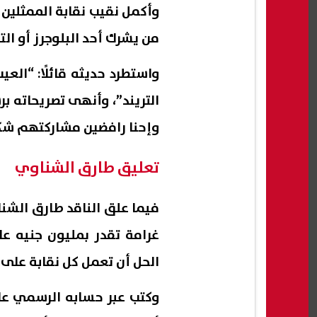
وأكمل نقيب نقابة الممثلين
من يشرك أحد البلوجرز أو ال
واستطرد حديثه قائلًا: “الع
التريند”، وأنهى تصريحاته برس
وإحنا رافضين مشاركتهم شكلً
تعليق طارق الشناوي
فيما علق الناقد طارق الشن
غرامة تقدر بمليون جنيه عل
الحل أن تعمل كل نقابة على
وكتب عبر حسابه الرسمي عل