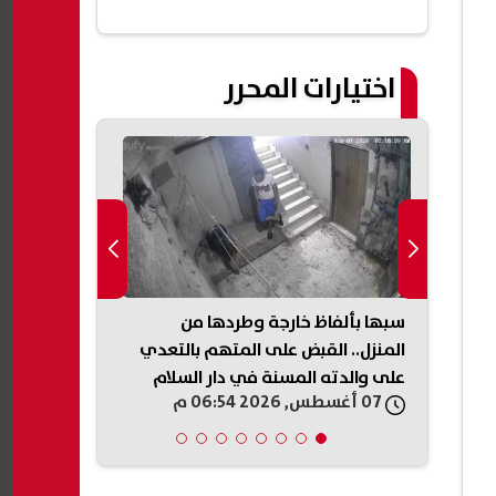
اختيارات المحرر
لمرحلة الثانية 2026.. تعرف
سبها بألفاظ خارجة وطردها من
للطلاب وأوليا
نوية
المنزل.. القبض على المتهم بالتعدي
يقدم شرحا مفص
على والدته المسنة في دار السلام
المصرية
07 أغسطس, 2026 06:54 م
07 أغسطس, 2026 06:50 م