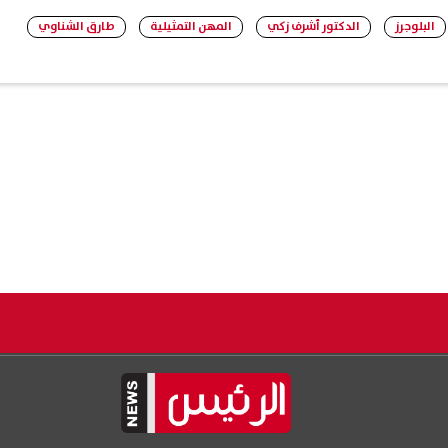
البلوجرز
الدكتور أشرف زكي
المهن التمثيلية
طارق الشناوي