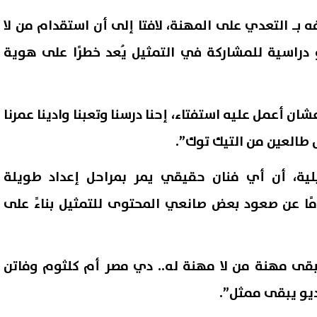
 بـ التعدي على المهنة، لافتا إلى أن استقدام من لا
 دراسية للمشاركة في التمثيل يُعد خطرًا على هوية
شان أعمل عليه استفتاء، إحنا درسنا وتعبنا وادينا عمرنا
طالعين من التيك توك”.
لية، أن أي فنان حقيقي يمر بمراحل إعداد طويلة
مًا عن صعود بعض صانعي المحتوى للتمثيل بناءً على
ربها وطردها من المنزل.. الأم
تنسيق ا
ز تدافع عن ابنها أمام الشرطة:
على الكليات المتاحة لطلاب الثا
تحبسوا ابني أنا مسامحاه»
العامة بالشعبتين
07 أغسطس, 2026 05:45 م
بقى مهنة من لا مهنة له.. دي مصر أم كلثوم وفاتن
يو يبقى ممثل”.