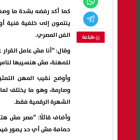
كما أكد رفضه بشدة ما وصفه
ينتمون إلى خلفية فنية أو
الفن المصري.
طباعة
وقال: “أنا مش عامل القرار ع
للمهنة، مش هنسيبها لناس 
وأوضح نقيب المهن التمثي
وصارمة، وهو ما يختلف تما
دارس
وزير الصحة يبحث مع رئيس تشاد
بعد ض
 2026.. التعليم تحدد
استقبال المرضى التشاديين داخل
العجو
الشهرة الرقمية فقط.
ات التسجيل
المستشفيات المصرية
«لو ه
07 أغسطس, 2026 06:17 م
07 أغسطس, 2026 05:54 م
وأضاف قائلًا: “مصر مش هت
حمامة مش أي حد يصور فيد