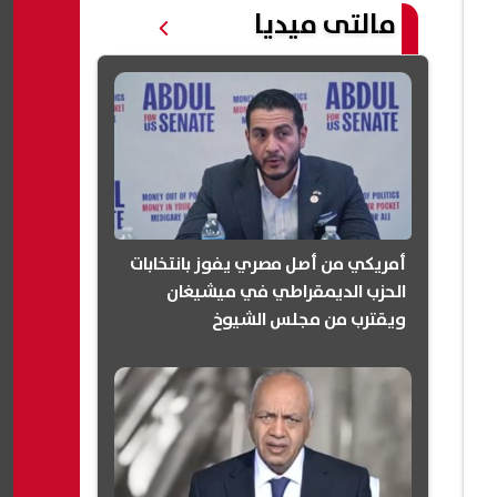
مالتى ميديا
أمريكي من أصل مصري يفوز بانتخابات
الحزب الديمقراطي في ميشيغان
ويقترب من مجلس الشيوخ
(انفوجرافيك)