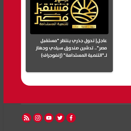
عاجل| تحول جذري ينتظر "مستقبل
مصر".. تدشين صندوق سيادي وجهاز
لـ"التنمية المستدامة" (إنفوجراف)
rss feed
instagram
youtube
twitter
facebook