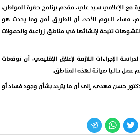
ة مع الإعلامي سيد علي، مقدم برنامج حضرة المواطن،
وم، مساء اليوم الأحد، أن الطريق أمن وما يحدث هو
تشوهات نتيجة لإنشائها في مناطق زراعية والحمولات
دراسة الإجراءات اللازمة لإغلاق الإقليمي، أن توقعات
عمل حاليا صيانة لهذه المناطق.
تور حسن مهدي، إلى أن ما يتردد بشأن وجود فساد أو
: أفضل الاتفاق مع إيران.. لكننا
جريمة أسرية مروعة بالإسكندري
دون لتوجيه هجوم غير
شاب يطعن والده حتى الموت 
ق إذا فشلت المفاوضات
والدته وشقيقه
06 أغسطس, 2026 03:38 ص
whats
twitter
face