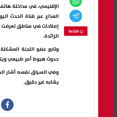
الإقليمي، في مداخلة هاتفي
المذاع عبر قناة الحدث الي
إصلاحات في مناطق تعرضت ل
طباعة
الزائدة.
وتابع عضو اللجنة المشكلة ل
حدوث هبوط أمر طبيعي ويتم 
وفي السياق نفسه أشار الدك
ة تحذر: تفشي
هجوم بالسكين في قلب لندن.. إصابة
ترامب
يشابه غير دقيق.
ارع والإصابات
4 أشخاص والشرطة تعتقل امرأة
مستع
مسبو
06 أغسطس, 2026 04:01 ص
06 أغسطس, 2026 03:49 ص
book