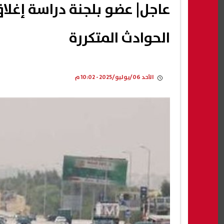
عاجل| عضو بلجنة دراسة إغل
الحوادث المتكررة
الأحد 06/يوليو/2025 - 10:02 م