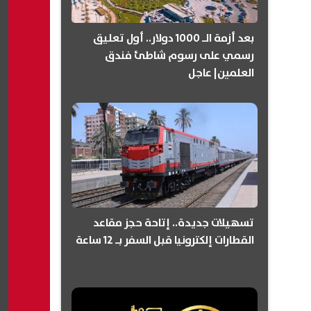
بعد أزمة الـ 1000 دولار.. أول تعليق
رسمي على رسوم شاطئ فندق
العلمين| عاجل
تسهيلات جديدة.. إتاحة حجز مقاعد
القطارات إلكترونيا قبل السفر بـ 12 ساعة